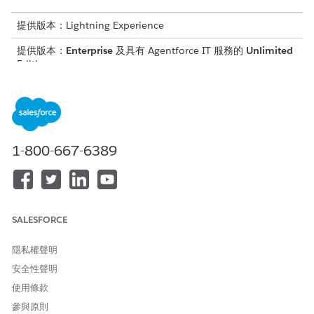
提供版本：Lightning Experience
提供版本：
Enterprise
及具有 Agentforce IT 服務的
Unlimited
Edition。
什麼是主動動作?
Agentforce 主動動動作是自動背景流程,會在到達時分析 IT 票
證。透過使用語意與歷程記錄資料建模,這些動作可偵測模式並
識別先前記錄的解決方案。動作會即時掃描記錄,以在 IT 小組介
1-800-667-6389
入之前直接在工作流程中提供內容相關的建議和建議。此流程會
自動化工作以增加解析速度和準確性。
IT 服務的主動動動作
使用主動動作在記錄生命週期期間管理工作。建立記錄時,主動
動動作會在背景中執行,以驗證屬性,並自動關聯類似記錄。「主
SALESFORCE
動協助」也會產生根本原因摘要、解決方案摘要和服務計畫,以
協助緩解問題。
隱私權聲明
安全性聲明
主動執行 IT 規範的動作
IT 風險管理員使用主動動動作來分析、排定優先順序和降低風
使用條款
險。
參與原則