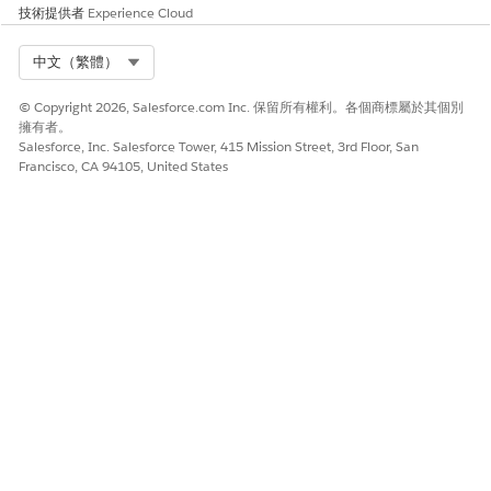
技術提供者
Experience Cloud
Select Org
中文（繁體）
© Copyright 2026, Salesforce.com Inc. 保留所有權利。各個商標屬於其個別
擁有者。
Salesforce, Inc. Salesforce Tower, 415 Mission Street, 3rd Floor, San
Francisco, CA 94105, United States