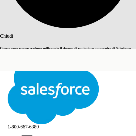
Cerca
Chiudi
Questo testo è stato tradotto utilizzando il sistema di traduzione automatica di Salesforce.
Passa all'inglese
Non ora
Ulteriori dettagli sono disponibili
qui
.
Chiudi
Chiudi
1-800-667-6389