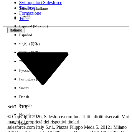
Sviluppatori Salesforce
Trailhead
Select Org
Italiano
Esperienza
Formazione
日本語
Trust
Español (México)
Italiano
Español
Cancella tutto
Chiudi
中文（简体）
中文（繁體）
한국어
Русский
Português (Brasil)
Suomi
Dansk
Svenska
Select Org
Nederlands
© Copyright 2026, Salesforce.com Inc. Tutti i diritti riservati. Vari
marchi di proprietà dei rispettivi titolari.
Norsk
salesforce.com Italy S.r.l., Piazza Filippo Meda 5, 20121 Milano
Nessun risultato