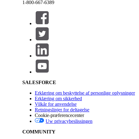
1-800-667-6389
Luk
Luk
LØSTE DENNE ARTIKEL DIT PROBLEM?
Giv os besked, så vi kan forbedre os!
Salesforce Help | Article
SALESFORCE
Erklæring om beskyttelse af personlige oplysninger
Erklæring om sikkerhed
Vilkår for anvendelse
Retningslinjer for deltagelse
Cookie-præferencecenter
Uw privacybeslissingen
COMMUNITY