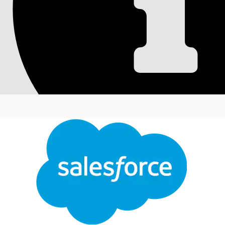
SLA-politik for prob
Standard Support for Problem SLA-politikken er li
problemregistreringer under standardarbejdstiden,
milepælen for fuldførelsestid for grundlæggende år
EditionsHeading
Tilgængelig i: Lightning Experience
Tilgængelig i:
Enterprise
,
Performance
og
Unlimit
Priority (Prioritet)
Milepæl
Kritisk
Fuldførelsestid for
grundlæggende årsag
Luk
Høj
Fuldførelsestid for
Denne tekst er oversat ved hjælp af Salesforce-maskinoversættelsessystem. Du finder flere de
grundlæggende årsag