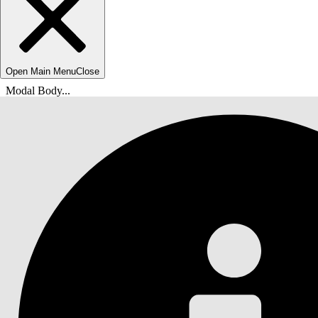
Open Main Menu
Close
Modal Body...
breadcrumbDescription
helpHomeLinkText
docsHomeLinkTextShort
Agentforce IT-service