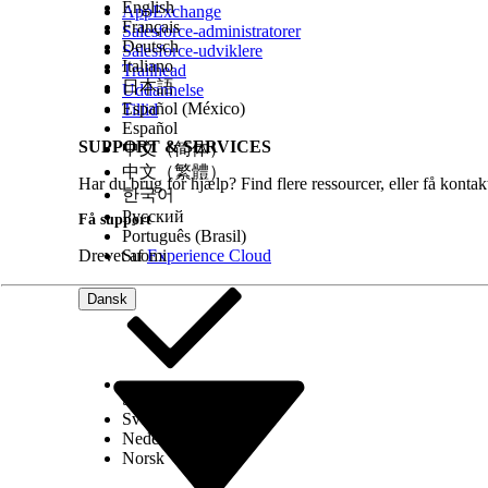
English
AppExchange
Français
Salesforce-administratorer
Deutsch
Salesforce-udviklere
Italiano
Trailhead
日本語
Uddannelse
Español (México)
Tillid
Español
SUPPORT & SERVICES
中文（简体）
中文（繁體）
Har du brug for hjælp? Find flere ressourcer, eller få konta
한국어
Русский
Få support
Português (Brasil)
Drevet af
Suomi
Experience Cloud
Dansk
Select Org
Dansk
Svenska
Nederlands
Norsk