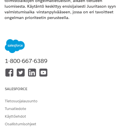
toimistoaikojen ongelmatietueisiin, alkaen tietueen
luomisesta. Käytäntö keskittyy ensisijaisesti Juuritason syyn
valmistumisaika -virstanpylvääseen, jossa on eri tavoitteet
ongelman prioriteetin perusteella.
VAADITUT VERSIOT
Käytettävissä: Lightning Experiencessa
Käytettävissä:
Enterprise
Edition-,
Performance
Edition- ja
Unlimited
Edition -versioissa Agentforce IT Service -
1-800-667-6389
palvelun avulla.
PRIORITY
VIRSTANP
PALVELUT
SUORITU
PERUUTU
(PRIORIT
YLVÄS
ASOSOPI
SEHDOT
SEHDOT
EETTI)
MUKSEN
KÄYNNIST
SALESFORCE
YKSEN
AIKA
Tietosuojalausunto
Kriittinen
Juurisyyn
24 tuntia
Tila:
Prioriteett
Turvatiedote
valmistu
Korjaus
i ei ole
Käyttöehdot
misaika
kesken,
kriittinen
Ratkaistu,
Osallistumisohjeet