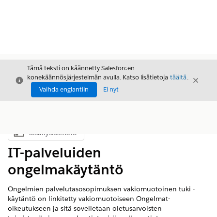
Tämä teksti on käännetty Salesforcen
konekäännösjärjestelmän avulla. Katso lisätietoja
täältä
.
Sulje
Sulje
Sulje
Vaihda englantiin
Ei nyt
Sisällysluettelo
Näytä sisällysluettelo
IT-palveluiden
ongelmakäytäntö
Ongelmien palvelutasosopimuksen vakiomuotoinen tuki -
käytäntö on linkitetty vakiomuotoiseen Ongelmat-
oikeutukseen ja sitä sovelletaan oletusarvoisten