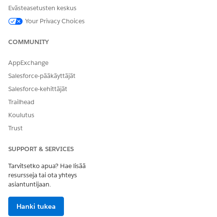
Suljettu,
Evästeasetusten keskus
Tunnettu
virhe, Työ
Your Privacy Choices
kesken,
Odottaa
COMMUNITY
muutosta
Korkea
Juurisyyn
48 tuntia
Tila:
Prioriteett
AppExchange
valmistu
Korjaus
i ei ole
Salesforce-pääkäyttäjät
misaika
kesken,
Korkea
Ratkaistu,
Salesforce-kehittäjät
Suljettu,
Trailhead
Tunnettu
virhe, Työ
Koulutus
kesken,
Trust
Odottaa
muutosta
SUPPORT & SERVICES
Tarvitsetko apua? Hae lisää
resursseja tai ota yhteys
asiantuntijaan.
RATKAISIKO TÄMÄ ARTIKKELI ONGELMASI?
Anna palautetta, jotta voimme kehittyä!
Hanki tukea
Kyllä
Ei