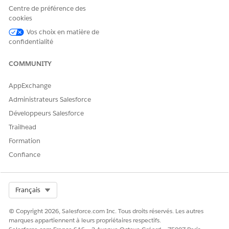
Centre de préférence des
Critique
Temps de
24 heures
Statut :
La
cookies
réalisatio
Correctio
priorité
n de la
n en
n'est pas
Vos choix en matière de
cause
cours,
critique
confidentialité
première
Résolu,
Fermé,
COMMUNITY
Erreur
connue,
Travail en
AppExchange
cours,
Administrateurs Salesforce
Modificati
on en
Développeurs Salesforce
attente
Trailhead
Élevée
Temps de
48 heures
Statut :
La
Formation
réalisatio
Correctio
priorité
Confiance
n de la
n en
n'est pas
cause
cours,
élevée
première
Résolu,
Fermé,
Select Org
Français
Erreur
connue,
© Copyright 2026, Salesforce.com Inc. Tous droits réservés. Les autres
Travail en
marques appartiennent à leurs propriétaires respectifs.
cours,