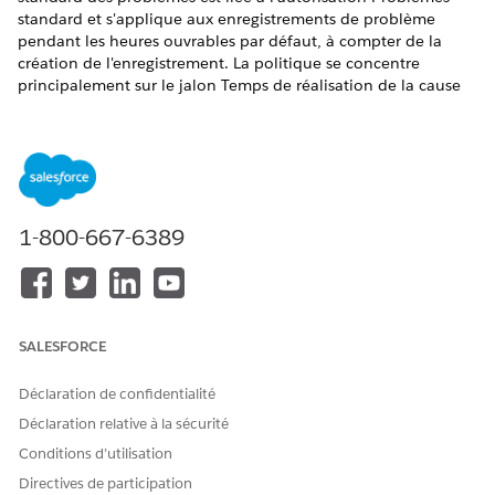
standard et s'applique aux enregistrements de problème
pendant les heures ouvrables par défaut, à compter de la
création de l'enregistrement. La politique se concentre
principalement sur le jalon Temps de réalisation de la cause
première, avec différentes cibles basées sur la priorité du
problème.
ÉDITIONS REQUISES
Disponible avec : Lightning Experience
1-800-667-6389
Disponible avec : éditions
Enterprise
,
Performance
et
Unlimited
avec Agentforce IT Service.
PRIORITÉ
JALON
HEURE DE
CRITÈRES
CRITÈRES
SALESFORCE
DÉCLENC
DE
D'ANNUL
HEMENT
RÉALISAT
ATION
DE
ION
Déclaration de confidentialité
L'ACCORD
DE
Déclaration relative à la sécurité
NIVEAU
Conditions d’utilisation
DE
SERVICE
Directives de participation