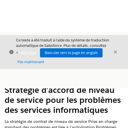
Ce texte a été traduit à l’aide du système de traduction
automatique de Salesforce. Plus de détails, consultez
Fermer
Ferme
<
cette page
.
Basculer vers la page en anglais
Fermer
Pas maintenant
Table des
Afficher la table des matières
matières
Stratégie d'accord de niveau
de service pour les problèmes
des services informatiques
La stratégie de contrat de niveau de service Prise en charge
standard des problèmes est liée à l'autorisation Problèmes