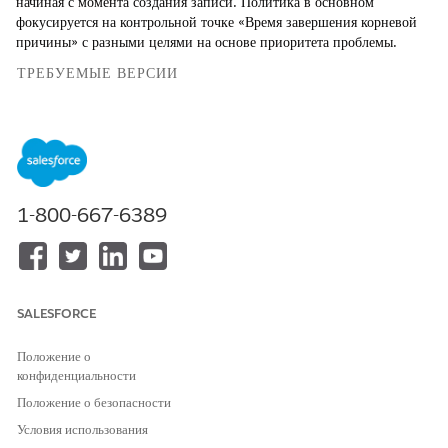
начиная с момента создания записи. Политика в основном
фокусируется на контрольной точке «Время завершения корневой
причины» с разными целями на основе приоритета проблемы.
ТРЕБУЕМЫЕ ВЕРСИИ
Доступно в версиях: Lightning Experience
Доступно в версиях:
Enterprise
,
Performance
и
Unlimited
Edition с Agentforce IT Service.
1-800-667-6389
ПРИОРИТ
КОНТРОЛ
ВРЕМЯ
КРИТЕРИ
КРИТЕРИ
ЕТ
ЬНАЯ
ТРИГГЕР
И
И
ТОЧКА
А SLA
ЗАВЕРШЕ
ОТМЕНЫ
НИЯ
Критическ
Время
24 часов
Статус:
Приоритет
SALESFORCE
ий
завершени
«Исправле
не
я
ние»,
является
Положение о
основной
«Устранен
критическ
конфиденциальности
причины
о»,
им
«Закрыто»,
Положение о безопасности
«Известна
Условия использования
я ошибка»,