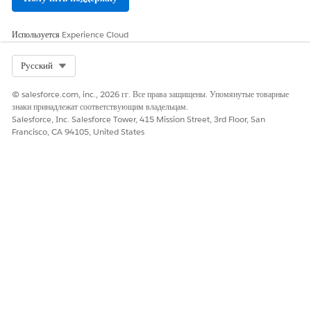
ЭТА СТАТЬЯ РЕШИЛА ВАШУ ПРОБЛЕМУ?
Оставьте свой отзыв, чтобы мы могли стать лучше!
Используется
Experience Cloud
Да
Нет
Select Org
Русский
© salesforce.com, inc., 2026 гг. Все права защищены. Упомянутые товарные
знаки принадлежат соответствующим владельцам.
Salesforce, Inc. Salesforce Tower, 415 Mission Street, 3rd Floor, San
Francisco, CA 94105, United States