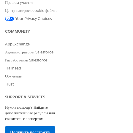
«Выполняе
Правила участия
тся»,
Центр настроек cookie-файлов
«Ожидани
е
Your Privacy Choices
изменения
»
COMMUNITY
Высокий
Время
48 часов
Статус:
Приоритет
завершени
«Исправле
не
AppExchange
я
ние»,
высокий
Администраторы Salesforce
основной
«Устранен
причины
о»,
Разработчики Salesforce
«Закрыто»,
Trailhead
«Известна
я ошибка»,
Обучение
«Выполняе
Trust
тся»,
«Ожидани
SUPPORT & SERVICES
е
изменения
Нужна помощь? Найдите
»
дополнительные ресурсы или
свяжитесь с экспертом.
Получить поддержку