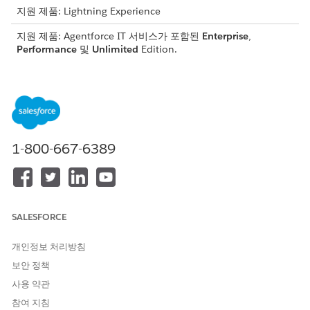
지원 제품: Lightning Experience
지원 제품: Agentforce IT 서비스가 포함된
Enterprise
,
Performance
및
Unlimited
Edition.
IT 규정 준수를 위한 규제 관리
SOC 2, NIST 또는 ISO 프레임워크와 같은 규제 요구 사항을 단
일 리포지토리에 중앙 집중화합니다. 규제 기관, 규정, 조항을
추가하고 내부 정책 및 제어에 매핑하여 각 요구 사항이 적용되
는 방식을 명확하게 파악합니다.
1-800-667-6389
IT 규정 준수를 위한 정책 관리
IT 규정 준수 앱에서 전체 정책 수명 주기를 중앙에서 관리하여
기본적인 IT 규칙을 수립합니다. SOC 2, HIPAA 또는 ISO
27001과 같은 규정을 실천 가능한 가드 레일로 변환하고 연결
이 끊어진 스프레드시트 및 수동 이메일을 감사 지원 작업 시스
SALESFORCE
템으로 교체합니다.
개인정보 처리방침
IT 규정 준수를 위한 생성형 AI로 규정 및 정책 조항 추출
보안 정책
규정 또는 정책 PDF를 업로드하고 생성형 AI가 조항을 추출할
수 있도록 합니다. 생성형 AI는 문서를 스캔하고, 주요 조항을
사용 약관
식별하며, 정의, FAQ, 참조와 같은 보일러플레이트 섹션을 건너
참여 지침