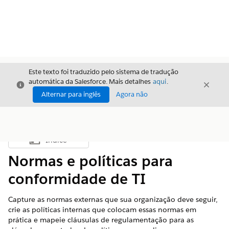
Este texto foi traduzido pelo sistema de tradução
automática da Salesforce. Mais detalhes
aqui
.
Fechar
Fecha
Fechar
Alternar para inglês
Agora não
Índice
Mostrar índice
Normas e políticas para
conformidade de TI
Capture as normas externas que sua organização deve seguir,
crie as políticas internas que colocam essas normas em
prática e mapeie cláusulas de regulamentação para as