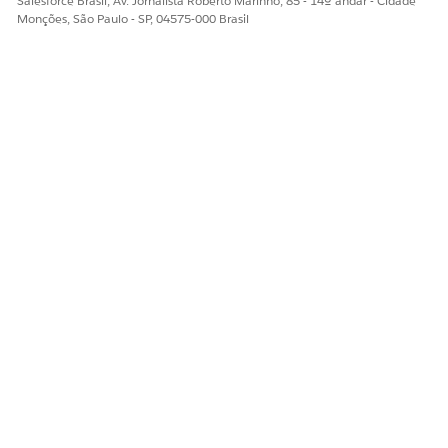
Salesforce Brasil, Av. Jornalista Roberto Marinho, 85 - 14º andar - Cidade
Monções, São Paulo - SP, 04575-000 Brasil