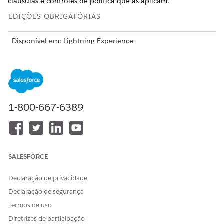
cláusulas e controles de política que as aplicam.
EDIÇÕES OBRIGATÓRIAS
Disponível em: Lightning Experience
Disponível em: Edições
Enterprise
,
Performance
e
Unlimited
com o Serviço de TI Agentforce.
Gerenciamento de regulamentação para conformidade
de TI
1-800-667-6389
Centralize requisitos regulatórios, como estruturas SOC 2,
NIST ou ISO, em um único repositório. Adicione
autoridades regulatórias, normas e cláusulas e mapeie-as
para políticas e controles internos para manter uma visão
clara de como cada requisito é aplicado.
SALESFORCE
Gerenciamento de política para conformidade de TI
Estabeleça regras de TI fundamentais gerenciando
Declaração de privacidade
centralmente todo o ciclo de vida da política no aplicativo
Declaração de segurança
Conformidade de TI. Traduza normas como SOC 2, HIPAA
Termos de uso
ou ISO 27001 para proteções acionáveis e substitua
Diretrizes de participação
planilhas desconectadas e emails manuais por um sistema