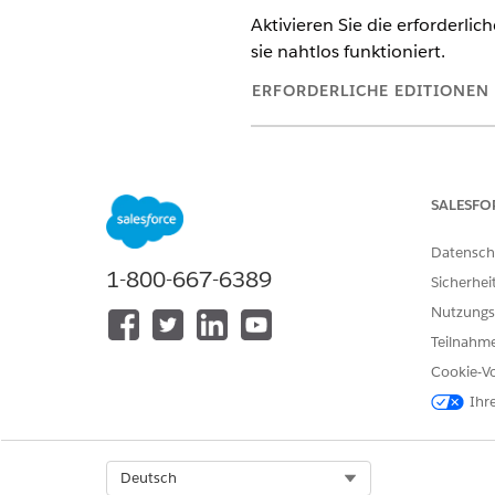
Aktivieren Sie die erforderli
sie nahtlos funktioniert.
ERFORDERLICHE EDITIONEN
Verfügbarkeit: Lightning Experi
Verfügbarkeit:
Enterprise
,
Perfo
SALESFO
Datensch
1-800-667-6389
Einrichten von Versionen:
Sicherhei
Nutzungs
Aktivieren Sie zum
Teilnahme
TIPP
abgeschlossen haben.
Cookie-Vo
Ihr
Suchen Sie unter "Setup" im
Suchen Sie im Suchfeld nac
Klicken Sie auf
Erste Schritte
.
Select Org
Deutsch