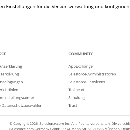
chen Einstellungen für die Versionsverwaltung und konfigurier
ence
rmance
und
Unlimited
Edition mit Agentforce IT Service.
RCE
COMMUNITY
ERFORDERLICHE BENUTZERBERECHTIGUNGEN
utzerklärung
AppExchange
Setup und Konfiguration anz
tserklärung
Salesforce-Administratoren
bedingungen
Salesforce-Entwickler
 Verfolgen Ihres Fortschritts das Kontrollkästchen neben jeder Se
richtlinien
Trailhead
reinstellungscenter
Schulung
e Datenschutzauswahlen
Trust
 Feld "Schnellsuche" nach
und wählen Sie diese Opt
Salesforce Go
h
und wählen Sie diese Option aus.
Versionsverwaltung
© Copyright 2026, Salesforce.com Inc. Alle Rechte vorbehalten. Die versch
Salesforce.com Germany GmbH, Erika-Mann-Str. 31, 80636 München, Deut