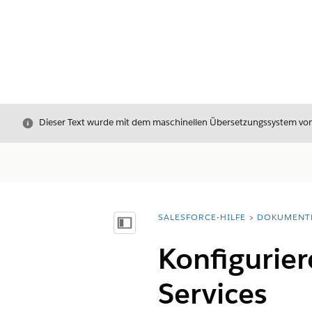
Schließen
Dieser Text wurde mit dem maschinellen Übersetzungssystem von S
SALESFORCE-HILFE
DOKUMENT
Sie befinden sich hier:
Inhalt anzeigen
Konfigurier
Services