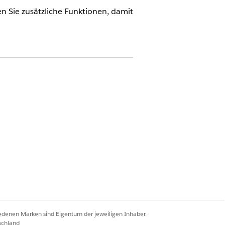
en Sie zusätzliche Funktionen, damit
eigen
tup-Aufgabe, nachdem Sie sie
ion aus.
iedenen Marken sind Eigentum der jeweiligen Inhaber.
schland