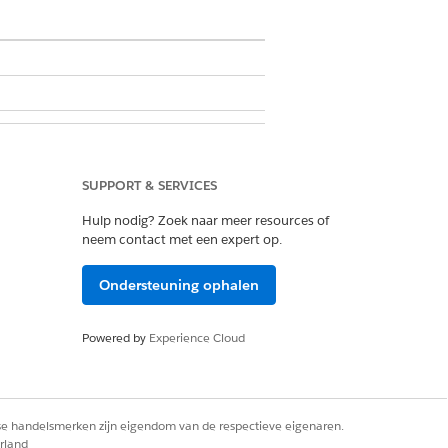
ken
SUPPORT & SERVICES
Hulp nodig? Zoek naar meer resources of
k nadat u deze hebt voltooid.
neem contact met een expert op.
Ondersteuning ophalen
Powered by
Experience Cloud
rse handelsmerken zijn eigendom van de respectieve eigenaren.
n acties toevoegen aan Lightning
rland