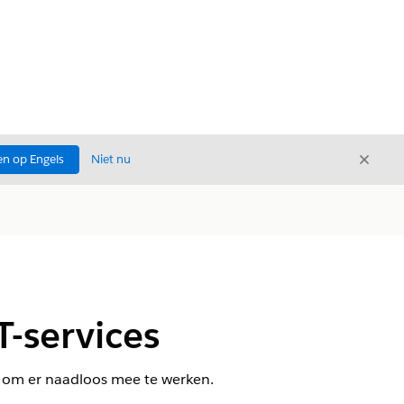
Sluite
n op Engels
Niet nu
Sluiten
-services
en om er naadloos mee te werken.