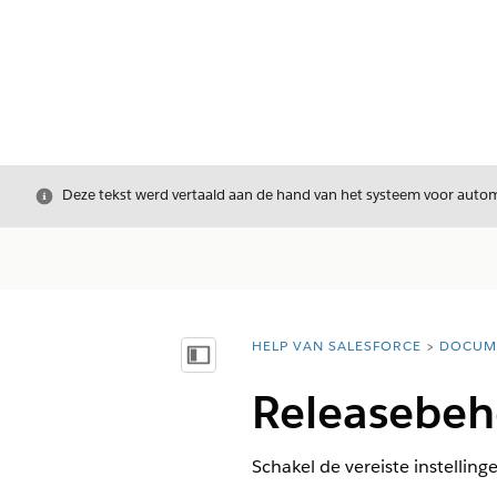
Sluiten
Deze tekst werd vertaald aan de hand van het systeem voor automa
HELP VAN SALESFORCE
DOCUM
U bent hier:
Inhoudsopgave weergeven
Releasebehe
Schakel de vereiste instellin