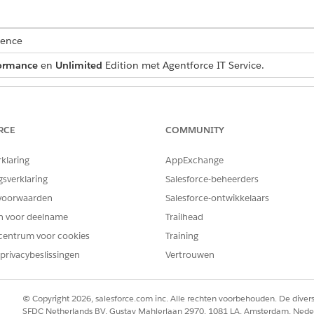
ience
ormance
en
Unlimited
Edition met Agentforce IT Service.
VEREISTE GEBRUIKERSMACHTIGINGEN
Set-up en configuratie bekij
RCE
COMMUNITY
rklaring
AppExchange
wilt bijhouden, schakelt u het selectievakje in naast elke set-uptaa
gsverklaring
Salesforce-beheerders
voorwaarden
Salesforce-ontwikkelaars
-up
in het vak Snel zoeken.
Salesforce Go
en voor deelname
Trailhead
in het zoekvak.
heer
centrum voor cookies
Training
privacybeslissingen
Vertrouwen
beheer inschakelen op
Inschakelen
.
© Copyright 2026, salesforce.com inc. Alle rechten voorbehouden. De dive
eleases wilt aanpassen, klikt u in de sectie Componenten, velden e
SFDC Netherlands BV, Gustav Mahlerlaan 2970, 1081 LA, Amsterdam, Nede