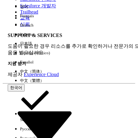
Salesforce 개발자
영어
경험
Trailhead
Français
교육
신뢰
Deutsch
Italiano
SUPPORT & SERVICES
모두 지우기
완료
日本語
도움이 필요한 경우 리소스를 추가로 확인하거나 전문가의 
움을 받으십시오.
Español (México)
Español
지원 받기
中文（简体）
제공자
Experience Cloud
中文（繁體）
한국어
Select Org
한국어
Русский
결과 없음