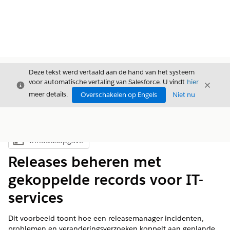
Deze tekst werd vertaald aan de hand van het systeem
voor automatische vertaling van Salesforce. U vindt
hier
Sluiten
Sluite
Sluiten
meer details.
Overschakelen op Engels
Niet nu
Inhoudsopgave
Inhoudsopgave weergeven
Releases beheren met
gekoppelde records voor IT-
services
Dit voorbeeld toont hoe een releasemanager incidenten,
problemen en veranderingsverzoeken koppelt aan geplande