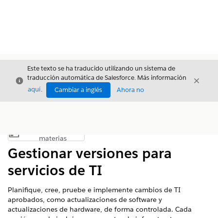
Este texto se ha traducido utilizando un sistema de
traducción automática de Salesforce. Más información
Cerrar
Cerrar
Cerrar
aquí
.
Cambiar a inglés
Ahora no
Índice de
Mostrar índice de materias
materias
Gestionar versiones para
servicios de TI
Planifique, cree, pruebe e implemente cambios de TI
aprobados, como actualizaciones de software y
actualizaciones de hardware, de forma controlada. Cada