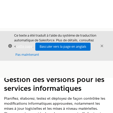
Ce texte a été traduit à l’aide du système de traduction
automatique de Salesforce. Plus de détails, consultez
Fermer
Ferme
<
cette page
.
Basculer vers la page en anglais
Fermer
Pas maintenant
Table des
Afficher la table des matières
matières
Gestion des versions pour les
services informatiques
Planifiez, élaborez, testez et déployez de façon contrôlée les
modifications informatiques approuvées, notamment les
mises à jour logicielles et les mises à niveau matérielles.