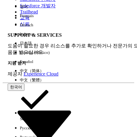
Salesforce 개발자
영어
경험
Trailhead
Français
교육
신뢰
Deutsch
Italiano
SUPPORT & SERVICES
모두 지우기
완료
日本語
도움이 필요한 경우 리소스를 추가로 확인하거나 전문가의 
움을 받으십시오.
Español (México)
Español
지원 받기
中文（简体）
제공자
Experience Cloud
中文（繁體）
한국어
Select Org
한국어
Русский
결과 없음