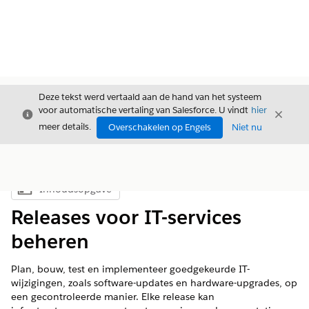
Deze tekst werd vertaald aan de hand van het systeem
voor automatische vertaling van Salesforce. U vindt
hier
Sluiten
Sluite
Sluiten
meer details.
Overschakelen op Engels
Niet nu
Inhoudsopgave
Inhoudsopgave weergeven
Releases voor IT-services
beheren
Plan, bouw, test en implementeer goedgekeurde IT-
wijzigingen, zoals software-updates en hardware-upgrades, op
een gecontroleerde manier. Elke release kan