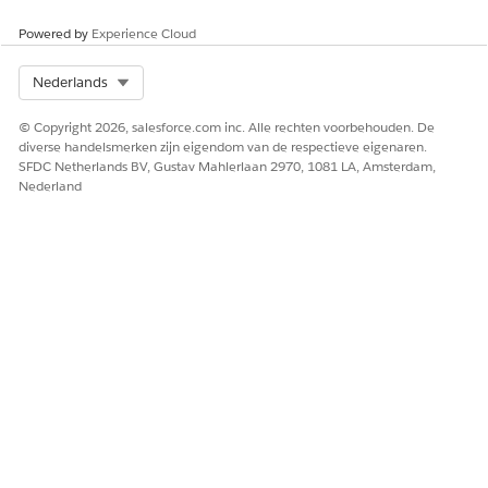
naleving en rapportage.
Powered by
Experience Cloud
Voor problemen: Laat zien hoe releases de hoofdoorzaak
van problemen aanpakken en verbeter de servicekwaliteit
Select Org
Nederlands
door bekende fouten aan te pakken via releases.
Voor veranderingsverzoeken: Coördineer de
© Copyright 2026, salesforce.com inc. Alle rechten voorbehouden. De
implementatie van goedgekeurde wijzigingen, beheer
diverse handelsmerken zijn eigendom van de respectieve eigenaren.
afhankelijkheden binnen gerelateerde wijzigingen en
SFDC Netherlands BV, Gustav Mahlerlaan 2970, 1081 LA, Amsterdam,
verbeter de zichtbaarheid van wat er is gewijzigd via
Nederland
gekoppelde configuratie-items.
Open een releaserecord.
Klik
op Koppelingen
.
Koppelingen toevoegen:
Klik op
Toevoegen
.
Selecteer
Incident
,
Probleem
,
Veranderingsverzoek
of
Vrijgeven
in de vervolgkeuzelijst Recordtype.
Selecteer
Gekoppeld aan release
of
Bron van release
in de vervolgkeuzelijst Type relatie.
Zoek de records die u wilt koppelen.
Schakel de selectievakjes naast de records in.
Sla uw wijzigingen op.