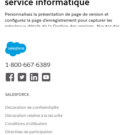
service informatique
Personnalisez la présentation de page de version et
configurez la page d'enregistrement pour capturer les
principaux détails de la Gestion des versions. Ajoutez des
champs obligatoires, des listes associées et le composant de
plan d'action pour suivre les dépendances et adapter les
processus à vos besoins métiers.
ÉDITIONS REQUISES
1-800-667-6389
Disponible avec : Lightning Experience
Disponible avec : éditions
Enterprise
,
Performance
et
Unlimited
avec Agentforce IT Service.
SALESFORCE
AUTORISATIONS UTILISATEUR REQUISES
Déclaration de confidentialité
Pour personnaliser des
Personnaliser l'application
présentations de page :
Déclaration relative à la sécurité
Conditions d’utilisation
Pour utiliser des éléments de configuration dans des
Directives de participation
enregistrements de version, activez Base de données de