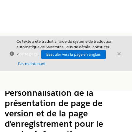
Ce texte a été traduit à l’aide du système de traduction
automatique de Salesforce. Plus de détails, consultez
Fermer
Ferme
<
cette page
.
Basculer vers la page en anglais
Fermer
Pas maintenant
Table des
Afficher la table des matières
matières
Personnalisation de la
présentation de page de
version et de la page
d'enregistrement pour le