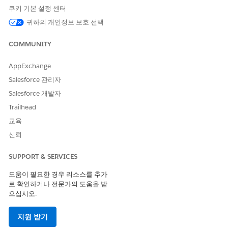
성 항목 및 영향을 받는 구성 항목을 보고 관리합니다.
쿠키 기본 설정 센터
릴리스 레코드를 엽니다.
귀하의 개인정보 보호 선택
설정 메뉴에서
페이지 편집
을 선택합니다.
Lightning 앱 빌더에서
관련 영향받는 구성 항목
및
관련 영
COMMUNITY
향받는 구성 항목
구성 요소를 페이지의 원하는 영역으로 끌
어서 놓습니다.
AppExchange
해당 구성 요소는 구성 관리 데이터베이스(CMDB)가 활성
화된 경우에만 사용할 수 있습니다.
Salesforce 관리자
저장
을 클릭합니다.
Salesforce 개발자
페이지를 Lightning Experience에서 사용 가능하게 하려면
Trailhead
활성화
를 클릭합니다.
교육
작업 계획 목록 구성 요소를 릴리스 페이지에 추가합니다. 레코
신뢰
드 페이지에
작업 계획 추가
를 참조하십시오.
SUPPORT & SERVICES
도움이 필요한 경우 리소스를 추가
이 기사를 통해 문제를 해결했습니까?
로 확인하거나 전문가의 도움을 받
개선을 위한 의견을 보내주세요.
으십시오.
예
아니요
지원 받기