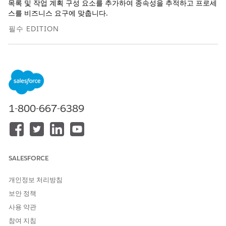
목록 및 작업 계획 구성 요소를 추가하여 종속성을 추적하고 프로세
스를 비즈니스 요구에 맞춥니다.
필수 EDITION
지원 제품: Lightning Experience
지원 제품: Agentforce IT 서비스가 포함된
Enterprise
,
Performance
및
Unlimited
Edition.
필요한 사용자 권한
1-800-667-6389
페이지 레이아웃 사용자 정의:
응용 프로그램 사용자 정의
릴리스 레코드에서 구성 항목을 사용하려면 CMDB(구성 관리 데이
터베이스)를 활성화합니다.
SALESFORCE
필드를 사용자 정의하거나 새 사용자 정의 필드 및 선택 목록 값
개인정보 처리방침
을 조직의 필요에 맞게 정의합니다.
개체 필드 추가, 편집, 삭제 및 사용자 정의
보안 정책
기존 개체 필드의 선택 목록 값 추가 또는 편집
사용 약관
릴리스 레코드 페이지에 구성 요소를 추가하여 영향을 받는 구
참여 지침