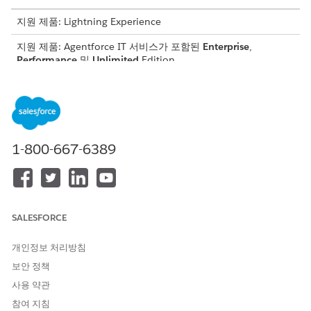
지원 제품: Lightning Experience
지원 제품: Agentforce IT 서비스가 포함된
Enterprise
,
Performance
및
Unlimited
Edition.
다음의 두 가지 방법으로 권한을 할당할 수 있습니다.
옵션
제공 내용
할당 방법
권한 집합
특정 개체, 필드 및
역할에 따라 사용자
1-800-667-6389
기능에 액세스합니
에게 개별적으로 권
다.
한 집합을 추가합니
다.
권한 집합 그룹
역할에 맞춰 번들링
역할 기반 액세스를
SALESFORCE
된 관련 권한 집합
위해 사용자에게 권
입니다.
한 집합 그룹을 할
당합니다.
개인정보 처리방침
보안 정책
권한 집합
사용 약관
다음 권한 집합은 릴리스 관리에 사용할 수 있습니다.
참여 지침