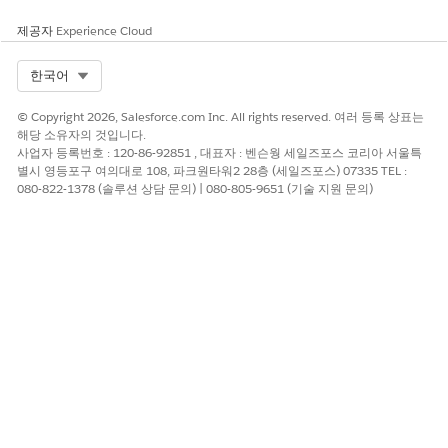
IT 서비스 문제 및 릴리스 커뮤
사용자에게 IT 서비스에 대한
니터
문제 레코드 및 릴리스 연결 레
제공자
Experience Cloud
코드를 추가하거나 제거할 수
있는 액세스 권한을 부여합니
Select Org
한국어
다.
© Copyright 2026, Salesforce.com Inc. All rights reserved. 여러 등록 상표는
IT 서비스 변경 요청 및 릴리스
사용자에게 IT 서비스에 대한
해당 소유자의 것입니다.
커뮤니터
변경 레코드 및 릴리스 연결 레
사업자 등록번호 : 120-86-92851 , 대표자 : 벤슨웡 세일즈포스 코리아 서울특
코드를 추가하거나 제거할 수
별시 영등포구 여의대로 108, 파크원타워2 28층 (세일즈포스) 07335 TEL :
있는 액세스 권한을 부여합니
080-822-1378 (솔루션 상담 문의) | 080-805-9651 (기술 지원 문의)
다.
권한 집합 그룹
역할 기반 액세스를 간소화하려면 다음의 사전 정의된 권한 집합 그
룹을 사용하십시오.
권한 집합 그룹
상세 설명
ReleaseManagerPSG
릴리스 만들기, 편집, 삭제, 사
고, 문제, 변경 사항과 연결 등
전체 릴리스 관리를 허용하는
권한 집합을 결합합니다. 또한