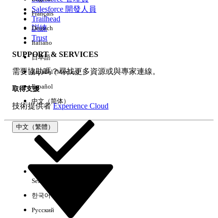
Salesforce 開發人員
Français
經驗
Trailhead
訓練
Deutsch
Trust
Italiano
SUPPORT & SERVICES
日本語
全部清除
完成
需要協助嗎？尋找更多資源或與專家連線。
Español (México)
Español
取得支援
中文（简体）
技術提供者
Experience Cloud
中文（繁體）
Select Org
中文（繁體）
한국어
Русский
沒有結果