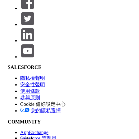
篩選器 (0)
選取篩選
新增
產品區域
SALESFORCE
功能影響
隱私權聲明
安全性聲明
使用條款
參與原則
Cookie 偏好設定中心
版本
您的隱私選擇
COMMUNITY
AppExchange
Salesforce 管理員
English