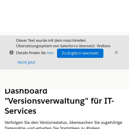
Dieser Text wurde mit dem maschinellen
Übersetzungssystem von Salesforce übersetzt. Weitere
Schließen
Schli
Details finden Sie
hier
.
Zu Englisch wechseln
Schließ
Nicht jetzt
Inhalt
Inhalt anzeigen
Dashboard
"Versionsverwaltung" für IT-
Services
Verfolgen Sie den Versionsstatus, überwachen Sie zugehörige
Datensätze und erhalten Sie Statistiken zu Risiken,