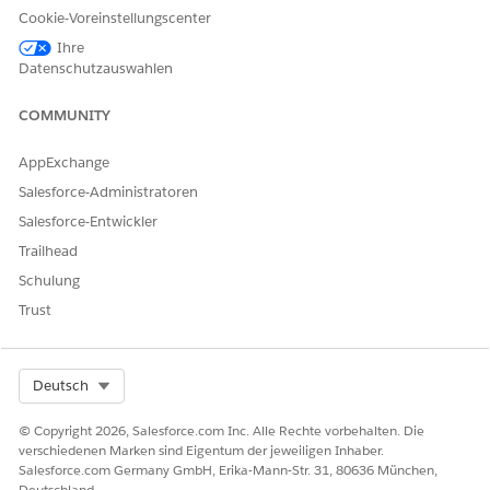
Versionsmanager erstellen oder passen die Berichte im
Cookie-Voreinstellungscenter
Dashboard an bestimmte Geschäftsanforderungen an.
Ihre
Anleitungen zur Anpassung finden Sie unter
Dashboards
.
Datenschutzauswahlen
Mit dem Dashboard können folgende Fragen beantwortet
werden.
COMMUNITY
Freigabekennzahlen
AppExchange
Wie hoch ist das Risiko aktueller und anstehender
Salesforce-Administratoren
Versionen?
Salesforce-Entwickler
Wie viele Tage verbleiben bis zum geplanten
Trailhead
Veröffentlichungsdatum?
Schulung
Wie hoch ist die Abweichung zwischen dem geplanten
und dem tatsächlichen Veröffentlichungsdatum (in
Trust
Tagen)?
Zugehörige Datensätze
Select Org
Deutsch
Wie hoch ist die Gesamtanzahl der Vorfälle, die jeder
© Copyright 2026, Salesforce.com Inc. Alle Rechte vorbehalten. Die
Version zugeordnet sind?
verschiedenen Marken sind Eigentum der jeweiligen Inhaber.
Wie hoch ist die Gesamtanzahl der Probleme, die mit
Salesforce.com Germany GmbH, Erika-Mann-Str. 31, 80636 München,
jeder Version verbunden sind?
Deutschland