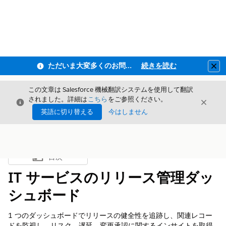
ただいま大変多くのお問い合わせをいただいており、ご連絡までにお時間を頂戴しております
続きを読む
Clo
この文章は Salesforce 機械翻訳システムを使用して翻訳
されました。詳細は
こちら
をご参照ください。
閉じる
閉じ
閉じる
英語に切り替える
今はしません
目次
目次を表示
IT サービスのリリース管理ダッ
シュボード
1 つのダッシュボードでリリースの健全性を追跡し、関連レコー
ドを監視し、リスク、遅延、変更承認に関するインサイトを取得