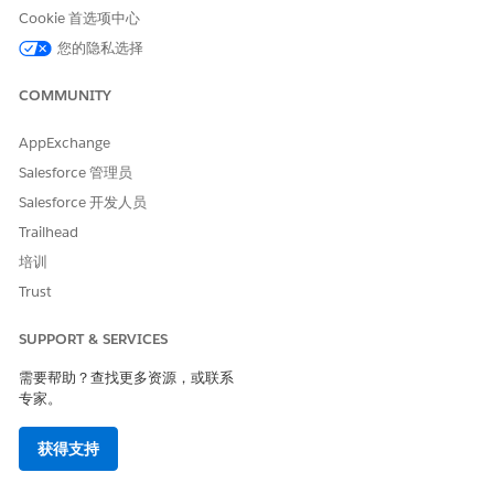
与每个版本关联的事件总数是多少？
Cookie 首选项中心
与每个版本相关的问题总数是多少？
您的隐私选择
与每个版本关联的变更请求总数是多少？
COMMUNITY
更改见解
AppExchange
按状态划分的关联变更请求的分布情况如何？
链接到每个版本的变更请求的审批状态如何？
Salesforce 管理员
Salesforce 开发人员
发布详细信息
Trailhead
与每个版本关联的变更请求的详细信息是什么，包括类型、优先
培训
级、分配的用户和状态？
Trust
SUPPORT & SERVICES
需要帮助？查找更多资源，或联系
专家。
获得支持