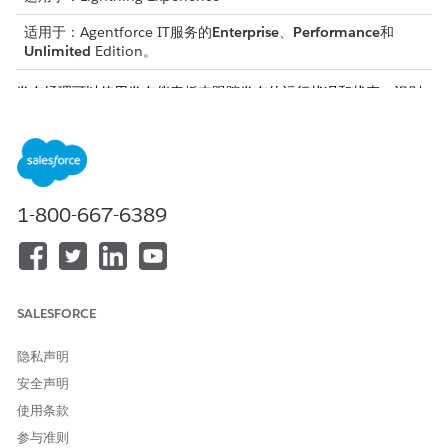
适用于：Agentforce IT服务的
Enterprise
、
Performance
和
Unlimited
Edition。
发布经理可以使用发布仪表板来跟踪发布的运行状况和状态，识别
延迟，并监控相关的事件、问题和变更。他们可以使用此仪表板来
评估风险，确定即将发布的版本的优先次序，并采取纠正措施。
要访问仪表板，必须将发布经理权限集分配给用户简档。仪表板可
以按版本名称筛选。
1-800-667-6389
发布经理在仪表板中创建或自定义报表，以满足特定业务需求。有
关自定义指导，请参见
仪表板
。
该仪表板回答这些问题：
发布度量
SALESFORCE
当前和即将发布的版本的风险级别是多少？
隐私声明
距离计划的发布日期还有多少天？
安全声明
计划发布日期和实际发布日期（天数）之间的偏差是多少？
使用条款
关联记录
参与准则