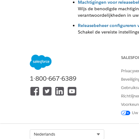
Machtigingen voor releasebeh
Wijs de benodigde machtiging
verantwoordelijkheden in uw 
Releasebeheer configureren v
Schakel de vereiste instelli
De lay-out van de releasepag
Pas de lay-out van de releas
verplichte velden, gerelatee
SALESFO
op uw bedrijfsbehoeften.
Privacyve
1-800-667-6389
Beveiligin
Gebruiks
HEEFT DIT ARTIKEL UW PROBLE
Richtlijn
Laat ons weten wat we kunnen d
Voorkeur
Uw 
Select Org
Nederlands