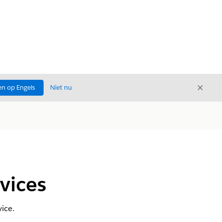
Sluite
n op Engels
Niet nu
Sluiten
vices
ice.