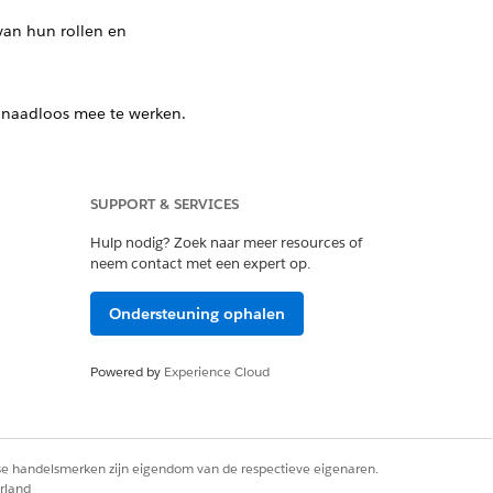
van hun rollen en
r naadloos mee te werken.
voor Releasebeheer vast te leggen. Voeg
 te houden en processen af te stemmen
SUPPORT & SERVICES
Hulp nodig? Zoek naar meer resources of
neem contact met een expert op.
Ondersteuning ophalen
Ja
Nee
Powered by
Experience Cloud
rse handelsmerken zijn eigendom van de respectieve eigenaren.
rland