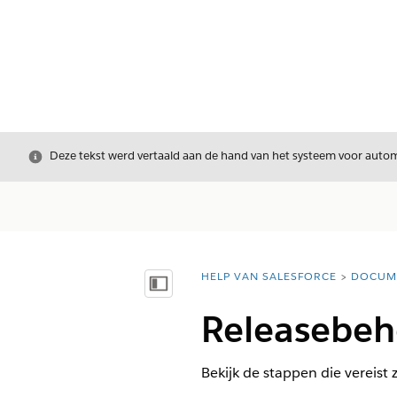
Sluiten
Deze tekst werd vertaald aan de hand van het systeem voor automa
HELP VAN SALESFORCE
DOCUM
U bent hier:
Inhoudsopgave weergeven
Releasebehe
Bekijk de stappen die vereist 