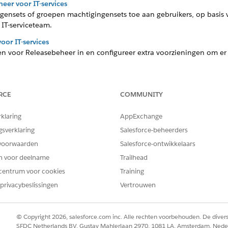
eer voor IT-services
ensets of groepen machtigingensets toe aan gebruikers, op basis 
IT-serviceteam.
oor IT-services
ngen voor Releasebeheer in en configureer extra voorzieningen om e
ina en recordpagina voor IT Service aanpassen
epagina aan en configureer de recordpagina om belangrijke details 
rde lijsten en de component Actieplan toe om afhankelijkheden bij
RCE
COMMUNITY
rklaring
AppExchange
gsverklaring
Salesforce-beheerders
voorwaarden
Salesforce-ontwikkelaars
EM OPGELOST?
en voor deelname
Trailhead
oen om te verbeteren!
centrum voor cookies
Training
privacybeslissingen
Vertrouwen
© Copyright 2026, salesforce.com inc. Alle rechten voorbehouden. De dive
SFDC Netherlands BV, Gustav Mahlerlaan 2970, 1081 LA, Amsterdam, Nede