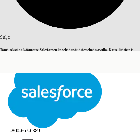
Haku
Sulje
Tämä teksti on käännetty Salesforcen konekäännösjärjestelmän avulla. Katso lisätietoja
Vaihda englantiin
Ei nyt
täältä
.
Sulje
Sulje
1-800-667-6389