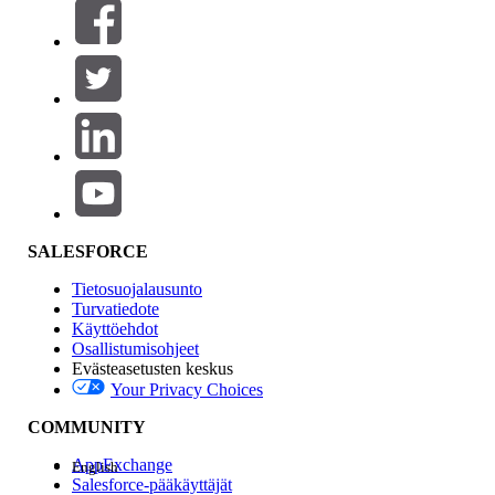
Suodattimet (0)
VALITSE SUODATTIMET
Lisää
Tuotealue
Ominaisuuden vaikutus
SALESFORCE
Tietosuojalausunto
Turvatiedote
Käyttöehdot
Osallistumisohjeet
Evästeasetusten keskus
Your Privacy Choices
Edition
COMMUNITY
AppExchange
English
Salesforce-pääkäyttäjät