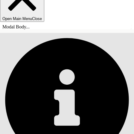
Open Main Menu
Close
Modal Body...
SISÄLLYSLUETTELO
Haku
Näytä sisällysluettelo
Sisällysluettelo