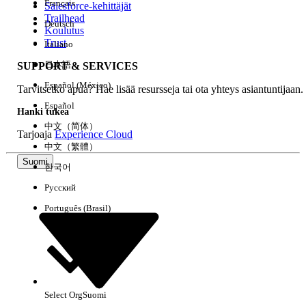
Français
Salesforce-kehittäjät
Trailhead
Deutsch
Kokemus
Koulutus
Trust
Italiano
日本語
SUPPORT & SERVICES
Español (México)
Tarvitsetko apua? Hae lisää resursseja tai ota yhteys asiantuntijaan.
Tyhjennä kaikki
Valmis
Español
Hanki tukea
中文（简体）
Tarjoaja
Experience Cloud
中文（繁體）
Suomi
한국어
Русский
Português (Brasil)
Select Org
Suomi
Ei tuloksia