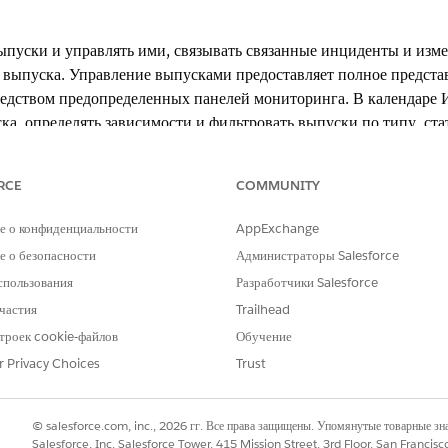
ыпуски и управлять ими, связывать связанные инциденты и измен
выпуска. Управление выпусками предоставляет полное предста
едством предопределенных панелей мониторинга. В календаре 
ка, определять зависимости и фильтровать выпуски по типу, ст
RCE
COMMUNITY
xperience
erformance
и
Unlimited
Edition с Agentforce IT Service.
е о конфиденциальности
AppExchange
 о безопасности
Администраторы Salesforce
ками для ИТ-служб
спользования
Разработчики Salesforce
имые для настройки управления выпусками для Agentic IT Service.
частия
Trailhead
Т-служб
троек cookie-файлов
Обучение
руйте и развертывайте утвержденные изменения в ИТ, например, обновле
тролируемым образом. Каждый выпуск может содержать компоненты инфр
r Privacy Choices
Trust
ством связанных записей для ИТ-служб
© salesforce.com, inc., 2026 гг. Все права защищены. Упомянутые товарные з
 менеджер выпуска связывает инциденты, проблемы и запросы на изме
Salesforce, Inc. Salesforce Tower, 415 Mission Street, 3rd Floor, San Francis