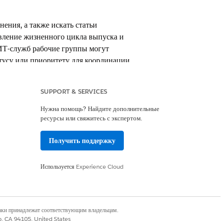
ения, а также искать статьи
вление жизненного цикла выпуска и
ИТ-служб рабочие группы могут
атусу или приоритету для координации
SUPPORT & SERVICES
Нужна помощь? Найдите дополнительные
ресурсы или свяжитесь с экспертом.
Получить поддержку
Используется
Experience Cloud
ния программного обеспечения и
аструктуры, приложения, документацию и
наки принадлежат соответствующим владельцам.
нение с запланированными и экстренными
co, CA 94105, United States