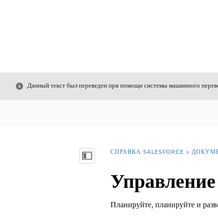
Закрыть
Данный текст был переведен при помощи системы машинного перево
СПРАВКА SALESFORCE
ДОКУМ
Вы находитесь здесь:
Показать содержание
Управление
Планируйте, планируйте и разв