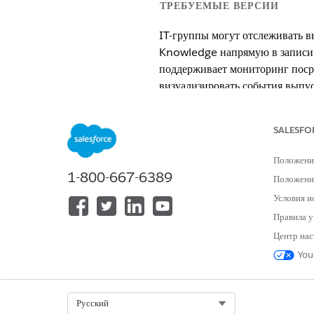
ТРЕБУЕМЫЕ ВЕРСИИ
IT-группы могут отслеживать в
Knowledge напрямую в записи 
поддерживает мониторинг поср
визуализировать события выпус
расписаний.
SALESFO
Доступно в версиях: Lightning E
Доступно в версиях:
Enterprise
,
P
Положени
1-800-667-6389
Положение
Настройка управления выпус
Условия и
Просмотрите действия, необход
Правила у
Управление выпусками для И
Центр нас
Планируйте, создавайте, тести
аппаратного обеспечения, кон
You
учебные материалы.
Управление выпусками посред
Select Org
Русский
Данный пример отображает, как