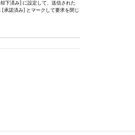
[却下済み] に設定して、送信された
[承諾済み] とマークして要求を閉じ
on、および
Unlimited
Edition。
権限セット
は、
[送信済み
] ステータスに移行し、
インでプレビューし、証拠が要求の受
点を説明するフィードバックと共に却
Requests
(コンプライアンス証拠要求)] タ