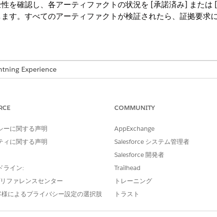
を確認し、各アーティファクトの状況を [承諾済み] または 
ます。すべてのアーティファクトが検証されたら、証拠要求に 
ng Experience
e IT Service が付属する
Enterprise
Edition、
Performance
Editi
RCE
COMMUNITY
必要なユーザー権限
び検証する
「コンプライアンス管理者」
シーに関する声明
AppExchange
ティに関する声明
Salesforce システム管理者
ーの品質管理ゲートです。履行者が送信したアーティファクト
Salesforce 開発者
ェックするのを待ちます。レビュー担当者はファイルをインラ
ドライン:
Trailhead
とを確認し、アーティファクトを受け入れるか、修正が必要な
e プリファレンスセンター
トレーニング
客様によるプライバシー設定の選択肢
トラスト
ら、
Evidence Hub
アプリケーションを開き、[
Compliance Evidence 