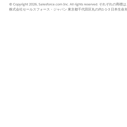
© Copyright 2026, Salesforce.com Inc. All rights reserve
移動し、ステータスが
［送信済み］
のアーティファクトを開きます。
株式会社セールスフォース・ジャパン 東京都千代田区丸の内1-1-3 日本生命丸の内ガ
証拠を確認します。
ドの
［ファイル］
タブに移動します。
ティファクトプレビューアーを起動します。
ダイアログでインライン表示されます。複数ページ文書の移動、画像の
ファイルのコンテンツを確認し、アーティファクトが要件を満たしてい
アーティファクトに添付されたファイルごとに繰り返します。
ァクト検証状況を設定します。
正確である場合は、
[状況]
を [
検証済み - 受諾
済み] に設定します。ア
す。これ以上の編集はできません。アーティファクトは正式な監査レコ
信してレビューできます。
または正しくない場合は、
[状況]
を [
検証済み - 却下
済み] に設定し、[
る方法を正確に把握できるように、不足している点や間違っている点を
ックを含む通知を受信します。新しいアーティファクトを作成するか、
ファクトごとにステップ 3 ～ 5 を繰り返します。
トが検証されて受け入れられたら、証拠要求を受け入れ済みとしてマー
す。