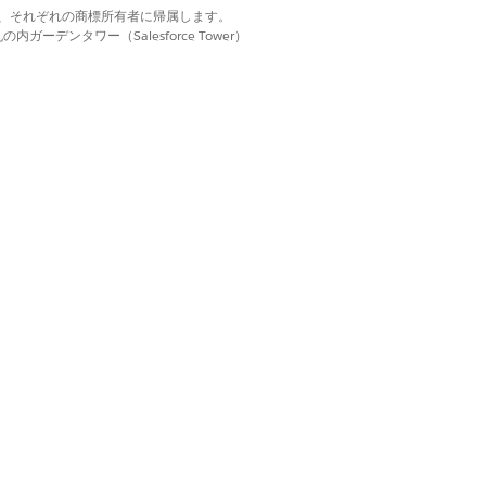
d. それぞれの商標は、それぞれの商標所有者に帰属します。
ーデンタワー（Salesforce Tower）
ズーム、動画ファイルの再生は、ダウンロ
ることを確認します。
ーティファクトレコードとすべての添付ファ
ードの一部となり、外部監査人は検証後に
観察ステートメント
] フィールドに入力しま
明確に説明します。通知が設定されている
既存のアーティファクトを修正してレビュ
クします。