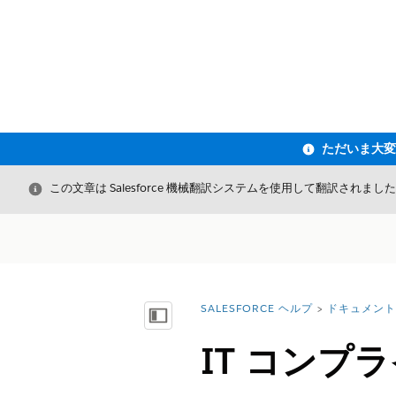
閉じる
この文章は Salesforce 機械翻訳システムを使用して翻訳されまし
SALESFORCE ヘルプ
ドキュメント
詳細情報:
目次を表示
IT コン