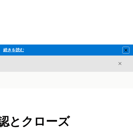
続きを読む
Clo
閉じ
閉じる
確認とクローズ