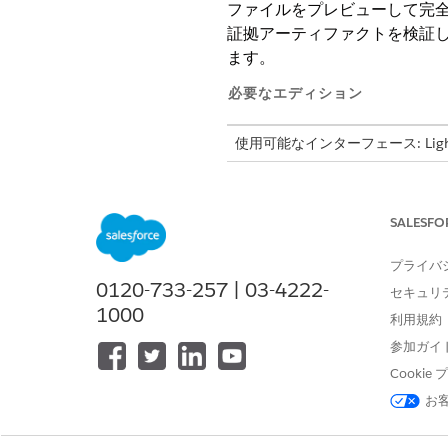
ファイルをプレビューして完全性
証拠アーティファクトを検証し
ます。
必要なエディション
使用可能なインターフェース: Lightni
使用可能なエディション: Agentforc
SALESFO
証拠アーティファクトを確認およ
プライバ
0120-733-257 | 03-4222-
セキュリ
証拠の確認は監査ワークフロ
1000
利用規約
コンプライアンス確認者がチ
参加ガイ
け入れ条件を満たしているこ
Cooki
下します。
お
アプリケーションランチャーか
ブに移動します。