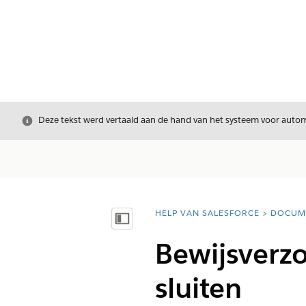
Sluiten
Deze tekst werd vertaald aan de hand van het systeem voor automa
HELP VAN SALESFORCE
DOCUM
U bent hier:
Inhoudsopgave weergeven
Bewijsverz
sluiten