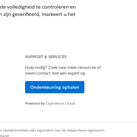
e volledigheid te controleren en
 zijn geverifieerd, markeert u het
SUPPORT & SERVICES
Hulp nodig? Zoek naar meer resources of
neem contact met een expert op.
eheerder
Ondersteuning ophalen
stroom. Artefacten die zijn
rdelaar ze inspecteert.
Powered by
Experience Cloud
tatiecriteria van het verzoek en
t worden gecorrigeerd.
sbewijzen
.
rse handelsmerken zijn eigendom van de respectieve eigenaren.
rland