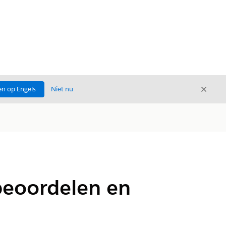
Sluite
n op Engels
Niet nu
Sluiten
beoordelen en