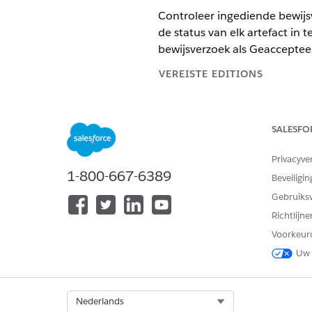
Controleer ingediende bewijs
de status van elk artefact in 
bewijsverzoek als Geaccepteer
VEREISTE EDITIONS
Beschikbaar in: Lightning Exper
SALESFO
Beschikbaar in:
Enterprise
,
Perf
Privacyve
1-800-667-6389
Beveiligin
Bewijsartefacten beoordelen en 
Gebruiks
Richtlijn
Het beoordelen van bewijsmate
ingediend door aanbieders, kr
Voorkeur
Beoordelaars bekijken de best
Uw 
accepteren het artefact of wi
Open vanuit de Appstarter d
Select Org
Nederlands
Open het bewijsverzoek dat u