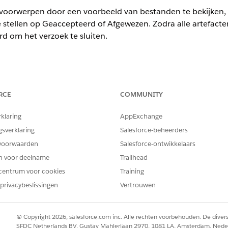
voorwerpen door een voorbeeld van bestanden te bekijken, d
te stellen op Geaccepteerd of Afgewezen. Zodra alle artefacten
d om het verzoek te sluiten.
ience
RCE
COMMUNITY
ormance
en
Unlimited
Edition met Agentforce IT Service.
rklaring
AppExchange
VEREISTE GEBRUIKERSMACHTIGINGEN
gsverklaring
Salesforce-beheerders
verifiëren:
Machtigingenset Nalevingsb
voorwaarden
Salesforce-ontwikkelaars
en voor deelname
Trailhead
riaal is de poort voor kwaliteitscontrole in de controlewerk
ijgen de status
centrum voor cookies
Ingediend
en wachten tot een nalevingsbeoo
Training
anden inline, bevestigen dat het bewijs voldoet aan de accep
privacybeslissingen
Vertrouwen
jzen het af met feedback waarin wordt uitgelegd wat er moe
e app
Evidence Hub
en ga naar het tabblad
Verzoeken om naleving
© Copyright 2026, salesforce.com inc. Alle rechten voorbehouden. De dive
 wilt beoordelen.
SFDC Netherlands BV, Gustav Mahlerlaan 2970, 1081 LA, Amsterdam, Nede