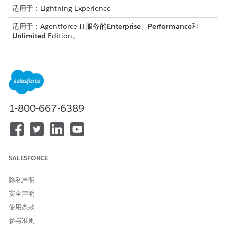
适用于：Lightning Experience
适用于：Agentforce IT服务的
Enterprise
、
Performance
和
Unlimited
Edition。
所需用户权限
查看和验证证据工件：
合规管理员权限集
审核证据是审计工作流中的质量控制门。履行者提交的工件会进入
1-800-667-6389
“
已提交”
状态，并等待合规审查者检查。审核人员内联预览文件，
确认证据满足请求的接受标准，并接受工件或拒绝工件，并附带解
释需要更正的内容的反馈。
从应用程序启动程序中，打开
证据中心
应用程序，并转到“
合规
证据请求
”选项卡。
SALESFORCE
打开您想要查看的证据请求。
转到“
工件”
选项卡，打开状态为“
已提交”
的工件。
隐私声明
预览附加的文件以验证证据。
安全声明
转到工件记录中的“
文件”
选项卡。
使用条款
打开文件，以启动证据工件预览器。
文件在预览器对话框中内联呈现。您可以导航多页文档、缩
参与准则