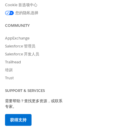
放图像和播放视频文件，而无需下载。
Cookie 首选项中心
根据原始证据请求说明查看文件内容，以确认工件满足要
您的隐私选择
求。
关闭预览器，并对附加到工件的每个文件重复。
COMMUNITY
根据审核设置工件验证状态。
如果工件完整且准确，请将
状态
设置为
已验证 - 已接受
。工
AppExchange
件记录和所有附加的文件会立即锁定。不允许进一步编辑。
Salesforce 管理员
工件现在是官方审计记录的一部分，外部审计员可以放心地
Salesforce 开发人员
检查它，因为它在您验证后没有被更改过。
如果工件不完整或不正确，请将
状态
设置为
已验证 - 已拒
Trailhead
绝
，并填写
观察语句
字段。解释清楚缺少或不正确的内容，
培训
以便履行者确切地知道如何解决问题。如果配置通知，履行
Trust
者会收到包含您的反馈的通知。他们可以创建新工件，或更
正现有工件，并重新提交以供审核。
SUPPORT & SERVICES
对链接到证据请求的每个工件重复步骤 3 至 5。
需要帮助？查找更多资源，或联系
验证并接受请求中的所有工件后，将证据请求标记为已接受。
专家。
打开证据请求记录。
将
状态
设置为
已接受
。
获得支持
所有已链接工件保持锁定，请求已准备好接受外部审计审
查。