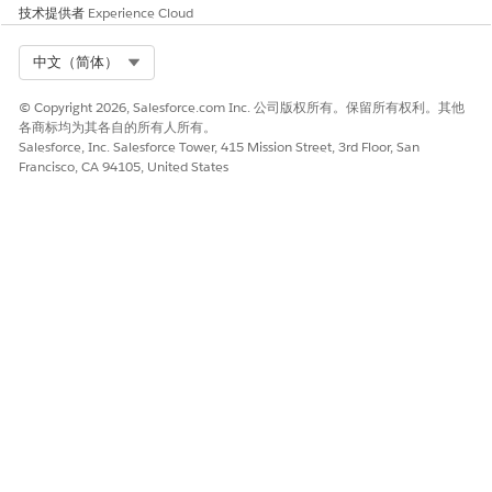
技术提供者
Experience Cloud
Select Org
中文（简体）
示例：审查离职 SLA 审计的证据
© Copyright 2026, Salesforce.com Inc. 公司版权所有。保留所有权利。其他
Cumulus Bank 的 IT 合规分析师 Rachel Anderson 正在审查
端
各商标均为其各自的所有人所有。
到端离职 SLA 报告(访问权限撤销)
证据请求。她打开第一个工件
Salesforce, Inc. Salesforce Tower, 415 Mission Street, 3rd Floor, San
Francisco, CA 94105, United States
HRIS（工作日）
员工终止日志（过去 30 天），并单击文件选项
卡。打开附加的 PDF 会启动证据工件预览器。Rachel 扫描终止
日志，并确认官方终止日期和 IT 系统停用时间戳一致，证明访
问权限已在 24 小时内撤销。她关闭预览器，并将工件状态设置
为
已验证 - 已接受
。工件和 PDF 立即锁定。
转到第二个工件，Rachel 注意到上传的屏幕截图很模糊，没有
清楚地显示身份提供商的用户状态。她将工件状态设置为“
已验证
- 已拒绝
”，并填写
观察语句
：
截图分辨率太低，无法确认用户暂
停。请重新提交，并显示用户状态和暂停时间戳的清晰屏幕截
图。
履行者会收到 Rachel 的反馈，并上传更正的屏幕截图。
在验证请求中的所有 4 个工件并接受每个工件后，Rachel 会打
开父证据请求，并将其状态设置为“
已接受”
。请求结束，审计项
目经理可以在审计的“证据”选项卡上看到此审计阶段已完成。