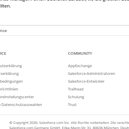
lten.
ence
rmance
und
Unlimited
Edition mit Agentforce IT Service.
es aktive Risiko in einem Raster mit der Wahrscheinlichkeit 
RCE
COMMUNITY
edrohungen auf einen Blick erkennen, sehen kann, wie das R
es sich als Nächstes konzentrieren soll.
utzerklärung
AppExchange
tserklärung
Salesforce-Administratoren
igt wird
bedingungen
Salesforce-Entwickler
richtlinien
Trailhead
egister wird als Markierung in einem zweidimensionalen Raste
reinstellungscenter
Schulung
e Wahrscheinlichkeit dar, von niedrig unten bis hoch oben.
e Datenschutzauswahlen
Trust
ie Auswirkung dar, von niedrig links bis hoch rechts.
ch Schweregrad, mit kühleren Farben für Risiken mit niedrigerer Pri
rksamkeit benötigen.
© Copyright 2026, Salesforce.com Inc. Alle Rechte vorbehalten. Die versch
Salesforce.com Germany GmbH, Erika-Mann-Str. 31, 80636 München, Deut