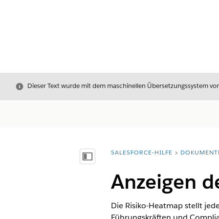
Schließen
Dieser Text wurde mit dem maschinellen Übersetzungssystem von S
SALESFORCE-HILFE
DOKUMENT
Sie befinden sich hier:
Inhalt anzeigen
Anzeigen d
Die Risiko-Heatmap stellt jed
Führungskräften und Complia