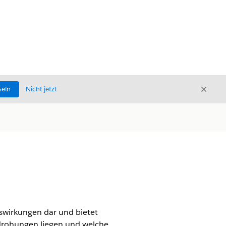
Schli
seln
Nicht jetzt
Schließ
uswirkungen dar und bietet
drohungen liegen und welche