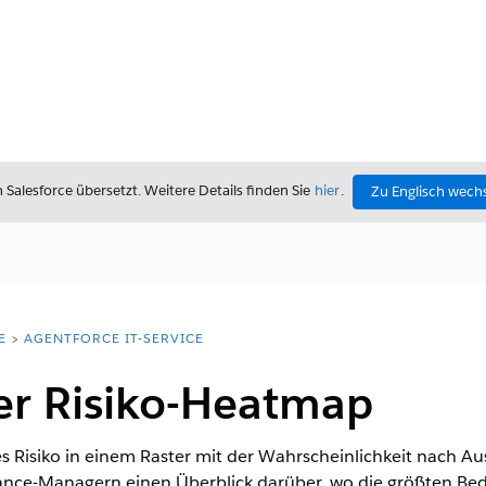
alesforce übersetzt. Weitere Details finden Sie
hier
.
Zu Englisch wech
E
AGENTFORCE IT-SERVICE
er Risiko-Heatmap
es Risiko in einem Raster mit der Wahrscheinlichkeit nach A
nce-Managern einen Überblick darüber, wo die größten Be