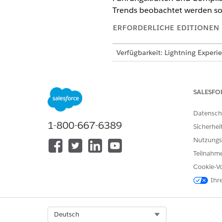
Trends beobachtet werden sol
ERFORDERLICHE EDITIONEN
Verfügbarkeit: Lightning Experi
Verfügbarkeit:
Enterprise
,
Perfo
Die Risiko-Heatmap stellt jed
SALESFO
Team die schwerwiegendsten B
und entscheiden kann, worauf 
Datensch
1-800-667-6389
Sicherhei
Was auf der Heatmap angeze
Nutzungs
Teilnahme
Jedes Risiko in Ihrem Risikor
Cookie-Vo
Die vertikale Achse stellt di
Ihr
Die horizontale Achse stellt d
Jede Zelle ist farbcodiert na
diejenigen, die zuerst Aufme
Select Org
Deutsch