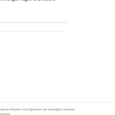
nach Auswirkungen dar, damit Ihr
isiko im Unternehmen verteilt ist,
r angezeigt:
orität und wärmeren Farben für
iedenen Marken sind Eigentum der jeweiligen Inhaber.
schland