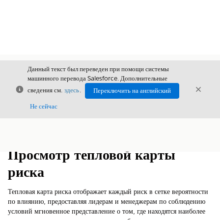
Данный текст был переведен при помощи системы
машинного перевода Salesforce. Дополнительные
Закрыть
Закры
сведения см.
здесь
.
Переключить на английский
Закрыт
Не сейчас
Содержание
Показать содержание
Просмотр тепловой карты
риска
Тепловая карта риска отображает каждый риск в сетке вероятности
по влиянию, предоставляя лидерам и менеджерам по соблюдению
условий мгновенное представление о том, где находятся наиболее