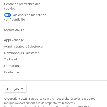
Déplacez les risques à travers leur cycle de vie complet à
Centre de préférence des
un emplacement unique, depuis la détection d'une
cookies
nouvelle menace jusqu'à la fermeture de la boucle.
Vos choix en matière de
Capturez les risques à partir d'une bibliothèque de
confidentialité
scénarios organisée, calculez leur score automatiquement
avec le Moteur de règles métiers, associez les contrôles et
COMMUNITY
les politiques qui les atténuent, et attribuez des plans de
traitement sur lesquels votre équipe peut agir.
AppExchange
Administrateurs Salesforce
Développeurs Salesforce
Trailhead
CET ARTICLE A-T-IL RÉSOLU VOTRE PROBLÈME ?
Formation
Dites-nous ce que nous pouvons améliorer !
Confiance
Oui
Non
Select Org
Français
© Copyright 2026, Salesforce.com Inc. Tous droits réservés. Les autres
marques appartiennent à leurs propriétaires respectifs.