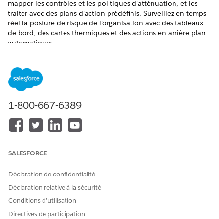
mapper les contrôles et les politiques d'atténuation, et les
traiter avec des plans d'action prédéfinis. Surveillez en temps
réel la posture de risque de l'organisation avec des tableaux
de bord, des cartes thermiques et des actions en arrière-plan
automatiques.
ÉDITIONS REQUISES
Disponible avec : Lightning Experience
Disponible avec : éditions
Enterprise
,
Performance
et
1-800-667-6389
Unlimited
avec Agentforce IT Service.
Configuration de la gestion des risques pour la conformité
TI
En tant qu'administrateur, effectuez les tâches de
SALESFORCE
configuration de Gestion des risques pour votre
organisation. Activez les fonctionnalités, utilisez des
Déclaration de confidentialité
fonctionnalités avancées qui pilotent l'automatisation et
Déclaration relative à la sécurité
attribuez des ensembles d'autorisations pour permettre à
vos équipes de conformité de gérer les risques.
Conditions d’utilisation
Directives de participation
Gestion des risques de conformité informatique