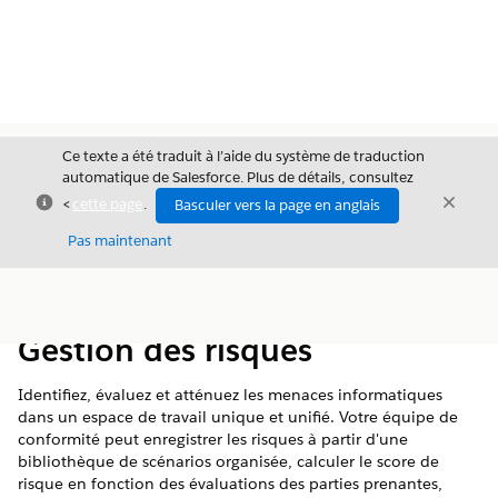
Ce texte a été traduit à l’aide du système de traduction
automatique de Salesforce. Plus de détails, consultez
Fermer
Ferme
<
cette page
.
Basculer vers la page en anglais
Fermer
Pas maintenant
Table des
Afficher la table des matières
matières
Gestion des risques
Identifiez, évaluez et atténuez les menaces informatiques
dans un espace de travail unique et unifié. Votre équipe de
conformité peut enregistrer les risques à partir d'une
bibliothèque de scénarios organisée, calculer le score de
risque en fonction des évaluations des parties prenantes,