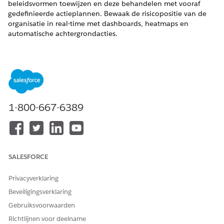
beleidsvormen toewijzen en deze behandelen met vooraf
gedefinieerde actieplannen. Bewaak de risicopositie van de
organisatie in real-time met dashboards, heatmaps en
automatische achtergrondacties.
VEREISTE EDITIONS
Beschikbaar in: Lightning Experience
Beschikbaar in:
Enterprise
,
Performance
en
Unlimited
Edition met Agentforce IT Service.
1-800-667-6389
Risicobeheer instellen voor IT-naleving
Voltooi als beheerder de set-uptaken om Risicobeheer
voor uw organisatie te configureren. Schakel de
voorzieningen in, schakel geavanceerde voorzieningen in
SALESFORCE
die automatisering mogelijk maken en wijs
machtigingensets toe zodat uw nalevingsteams risico's
Privacyverklaring
kunnen gaan beheren.
Beveiligingsverklaring
Risico's voor IT-naleving beheren
Gebruiksvoorwaarden
Verplaats risico's op één plaats door hun volledige
Richtlijnen voor deelname
levenscyclus, van het signaleren van een nieuwe dreiging