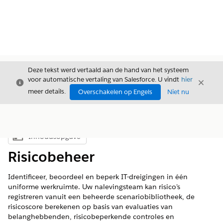
Deze tekst werd vertaald aan de hand van het systeem
voor automatische vertaling van Salesforce. U vindt
hier
Sluiten
Sluite
Sluiten
meer details.
Overschakelen op Engels
Niet nu
Inhoudsopgave
Inhoudsopgave weergeven
Risicobeheer
Identificeer, beoordeel en beperk IT-dreigingen in één
uniforme werkruimte. Uw nalevingsteam kan risico's
registreren vanuit een beheerde scenariobibliotheek, de
risicoscore berekenen op basis van evaluaties van
belanghebbenden, risicobeperkende controles en