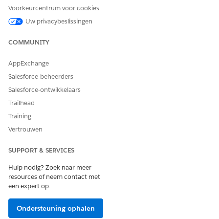
tot het sluiten van de lus. Leg risico's vast vanuit een
Voorkeurcentrum voor cookies
beheerde scenariobibliotheek, scoor ze automatisch met
Uw privacybeslissingen
de Engine voor bedrijfsregels, koppel de
besturingselementen en beleidsvormen die ze
COMMUNITY
verminderen, en wijs behandelplannen toe waarop uw
team kan reageren.
AppExchange
Salesforce-beheerders
Salesforce-ontwikkelaars
Trailhead
HEEFT DIT ARTIKEL UW PROBLEEM OPGELOST?
Training
Laat ons weten wat we kunnen doen om te verbeteren!
Vertrouwen
Ja
Nee
SUPPORT & SERVICES
Hulp nodig? Zoek naar meer
resources of neem contact met
een expert op.
Ondersteuning ophalen