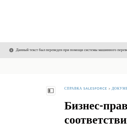
Закрыть
Данный текст был переведен при помощи системы машинного перево
СПРАВКА SALESFORCE
ДОКУМ
Вы находитесь здесь:
Показать содержание
Бизнес-пра
соответств