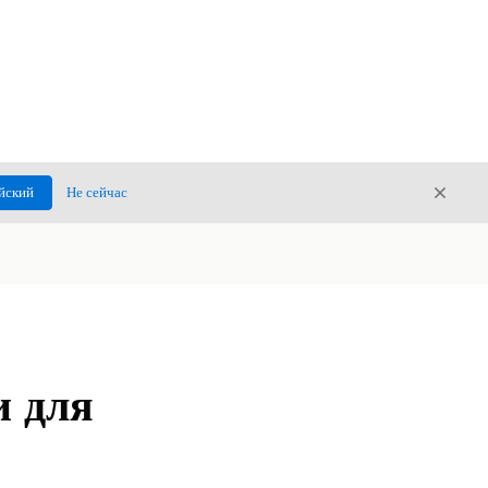
Закры
йский
Не сейчас
Закрыт
и для