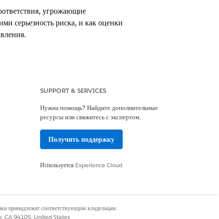
соответствия, угрожающие
ми серьезность риска, и как оценки
вления.
SUPPORT & SERVICES
Нужна помощь? Найдите дополнительные
кам. Риск описывает, что может
ресурсы или свяжитесь с экспертом.
 политики будут нарушены и какие
Получить поддержку
Используется
Experience Cloud
яют и управляют риском соответствия,
наки принадлежат соответствующим владельцам.
co, CA 94105, United States