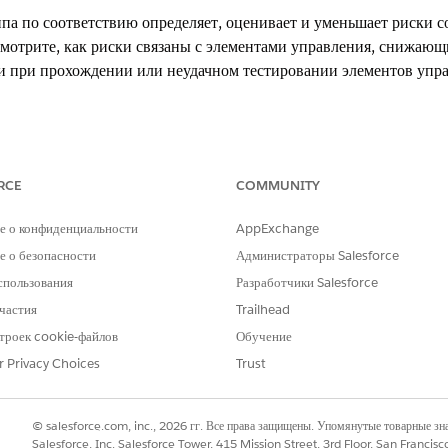
ппа по соответствию определяет, оценивает и уменьшает риски 
мотрите, как риски связаны с элементами управления, снижающи
и при прохождении или неудачном тестировании элементов упра
xperience
RCE
COMMUNITY
erformance
и
Unlimited
Edition с Agentforce IT Service.
е о конфиденциальности
AppExchange
ют собой потенциальные несоответствия регламентам или полити
кционированный доступ к данным клиентов), какие правила или
 о безопасности
Администраторы Salesforce
спользования
Разработчики Salesforce
частия
Trailhead
очного привилегированного доступа
троек cookie-файлов
Обучение
r Privacy Choices
Trust
стратор соответствия, и Мария, ответственная за риск, определ
я требований наименьших привилегий.
© salesforce.com, inc., 2026 гг. Все права защищены. Упомянутые товарные з
истрация риска
Salesforce, Inc. Salesforce Tower, 415 Mission Street, 3rd Floor, San Francis