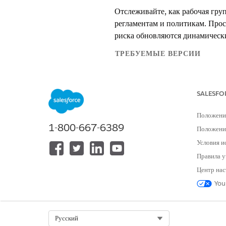
Отслеживайте, как рабочая гру
регламентам и политикам. Прос
риска обновляются динамическ
ТРЕБУЕМЫЕ ВЕРСИИ
Доступно в версиях: Lightning E
SALESFO
Доступно в версиях:
Enterprise
,
P
Положени
Риски соответствия представля
1-800-667-6389
пойти не так (например, несан
Положение
бизнес-процессы пострадают.
Условия и
Правила у
Сквозной пример: Риск избыт
Центр нас
You
Отслеживайте, как Сара, админи
который угрожает политике дл
Select Org
Русский
Этап 1: Идентификация и рег