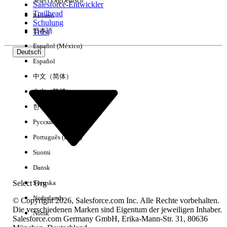
Select Org
Deutsch
Salesforce-Entwickler
Trailhead
Italiano
Erfahrung
Schulung
日本語
Trust
Español (México)
Deutsch
Español
Alle löschen
Fertig
中文（简体）
中文（繁體）
한국어
Русский
Português (Brasil)
Suomi
Dansk
Select Org
Svenska
Nederlands
© Copyright 2026, Salesforce.com Inc. Alle Rechte vorbehalten.
Die verschiedenen Marken sind Eigentum der jeweiligen Inhaber.
Norsk
Salesforce.com Germany GmbH, Erika-Mann-Str. 31, 80636
Keine Ergebnisse