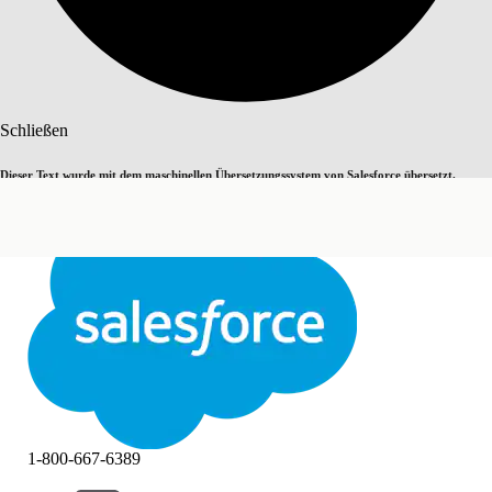
Suche
Schließen
Dieser Text wurde mit dem maschinellen Übersetzungssystem von Salesforce übersetzt.
Zu Englisch wechseln
Nicht jetzt
Weitere Details finden Sie
hier
.
Schließen
Schließen
1-800-667-6389