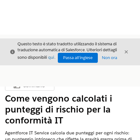
Questo testo è stato tradotto utilizzando il sistema di
traduzione automatica di Salesforce. Ulteriori dettagli
Chiudi
Chiud
Chiudi
sono disponibili
qui
.
Passa all'inglese
Non ora
Sommario
Mostra sommario
Come vengono calcolati i
punteggi di rischio per la
conformità IT
Agentforce IT Service calcola due punteggi per ogni rischio:
un punteggio intrinseco che riflette la gravità grezza prima di