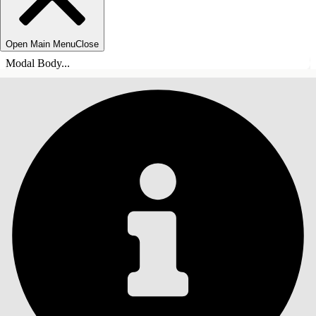
Open Main Menu
Close
Modal Body...
INNHOLD
Søk
Vis innholdsfortegnelse
Innhold