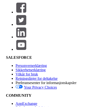
Filtre (0)
VELG FILTRE
Legg til
Produktområde
Funksjonsinnvirkning
SALESFORCE
Personvernerklæring
Sikkerhetserklæring
Vilkår for bruk
Retningslinjer for deltakelse
Preferansesenter for informasjonskapsler
Your Privacy Choices
Utgave
COMMUNITY
AppExchange