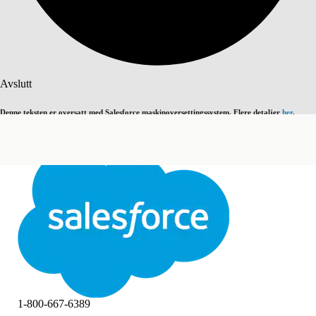
Søk
Avslutt
Denne teksten er oversatt med Salesforce maskinoversettingssystem. Flere detaljer
her
.
Bytt til engelsk
Ikke nå
Avslutt
Avslutt
1-800-667-6389