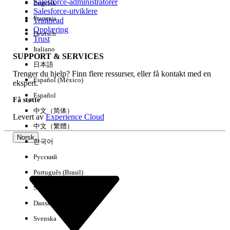
Salesforce-administratorer
Engelsk
Salesforce-utviklere
Français
Trailhead
Erfaring
Opplæring
Deutsch
Trust
Italiano
SUPPORT & SERVICES
日本語
Trenger du hjelp? Finn flere ressurser, eller få kontakt med en
Fjern alle
Utført
Español (México)
ekspert.
Español
Få støtte
中文（简体）
Levert av
Experience Cloud
中文（繁體）
Norsk
한국어
Русский
Português (Brasil)
Suomi
Dansk
Svenska