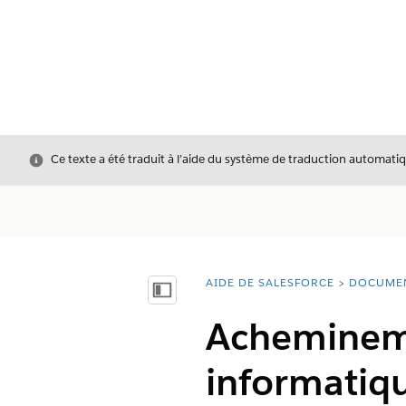
Fermer
Ce texte a été traduit à l’aide du système de traduction automatiq
AIDE DE SALESFORCE
DOCUME
Vous êtes ici :
Afficher la table des matières
Acheminemen
informatiq