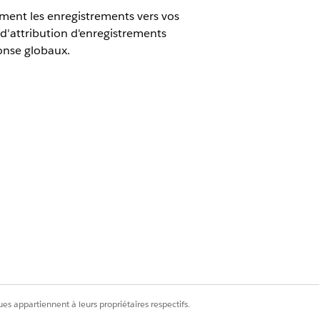
ment les enregistrements vers vos
d'attribution d'enregistrements
ponse globaux.
cheminement Omnichannel
t de support approprié en utilisant
les demandes de modification, les
l'attribution manuelle. Avec l'attribution
res prédéfinis et acheminer la requête
es appartiennent à leurs propriétaires respectifs.
incidents, les problèmes et les demandes