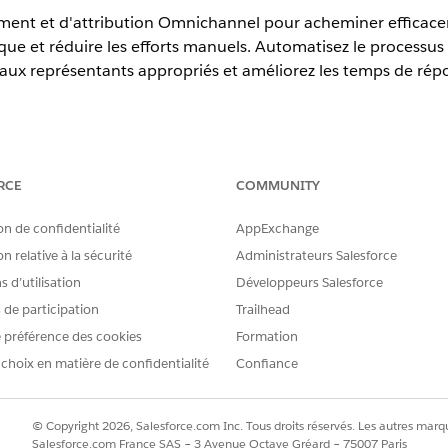
nement et d'attribution Omnichannel pour acheminer efficace
ue et réduire les efforts manuels. Automatisez le processus 
ou aux représentants appropriés et améliorez les temps de ré
erience
RCE
COMMUNITY
prise
,
Performance
et
Unlimited
avec Agentforce IT Service.
on de confidentialité
AppExchange
ion de travaux informatiques avec des règles d'attribution et l'a
incident pour un problème informatique est acheminé vers l'agen
n relative à la sécurité
Administrateurs Salesforce
'attribution et d'acheminement Omnichannel.
 d’utilisation
Développeurs Salesforce
 services informatiques
s de participation
Trailhead
tion pour acheminer automatiquement les incidents, les problèmes, 
 préférence des cookies
Formation
vice vers l'utilisateur ou la file d'attente approprié, ce qui réduit 
 choix en matière de confidentialité
Confiance
 les attributs d'un enregistrement pour évaluer par rapport aux critè
 une file d'attente.
our les services informatiques
© Copyright 2026, Salesforce.com Inc. Tous droits réservés. Les autres marqu
e tous les éléments de travail informatiques entrants, tels que les 
Salesforce.com France SAS – 3 Avenue Octave Gréard – 75007 Paris