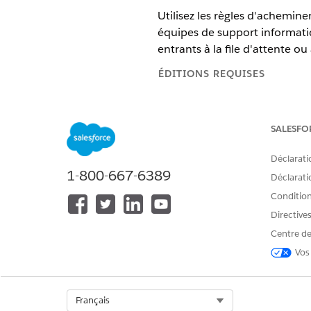
Utilisez les règles d'achemi
équipes de support informatiq
entrants à la file d'attente 
ÉDITIONS REQUISES
Disponible avec : Lightning Exp
SALESFO
Disponible avec : éditions
Enter
Déclarati
Automatisation de l'attribut
1-800-667-6389
Découvrez comment un nouvel 
Déclaratio
une combinaison de règles d
Conditions
Règles d'attribution pour les
Directive
Utilisez des règles d'attribu
Centre de
versions et les demandes de ser
Vos
basée sur des règles, utilisez
entrante vers un utilisateur ou
Acheminement Omnichannel p
Select Org
Français
Automatisez la distribution d