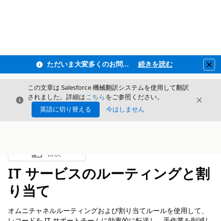
ただいま大変多くのお問い合わせをいただいており、ご連絡までにお時間を頂戴しております
続きを読む
Clo
この文章は Salesforce 機械翻訳システムを使用して翻訳
されました。詳細は
こちら
をご参照ください。
閉じる
閉じ
閉じる
英語に切り替える
今はしません
目次
目次を表示
IT サービスのルーティングと割
り当て
オムニチャネルルーティングおよび割り当てルールを使用して、
レコードを IT サポートチームに効率的に転送し、手作業を削減し