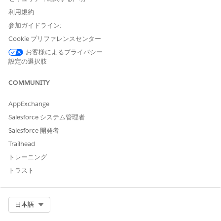
対して評価し、受信した要求をユーザーまたはキューに転送し
利用規約
ます。
参加ガイドライン:
IT サービスのオムニチャネルルーティング
Cookie プリファレンスセンター
受信したすべての IT 作業項目 (インシデント、問題、変更要
求など) を最適なサービス担当者に自動配分します。オムニチ
お客様によるプライバシー
設定の選択肢
ャネルルーティングにより、メール、チャット、電話、セルフ
サービスポータルなど、すべての IT 問題が対応可能状況、作
業負荷、専門スキルに基づいて適切な IT 担当者に転送される
COMMUNITY
ため、IT サービスの提供が合理化され、遅延を最小限に抑え
ることができます。
AppExchange
Salesforce システム管理者
Salesforce 開発者
Trailhead
この記事で問題は解決されましたか?
トレーニング
ご意見をお待ちしております。
トラスト
はい
いいえ
Select Org
日本語