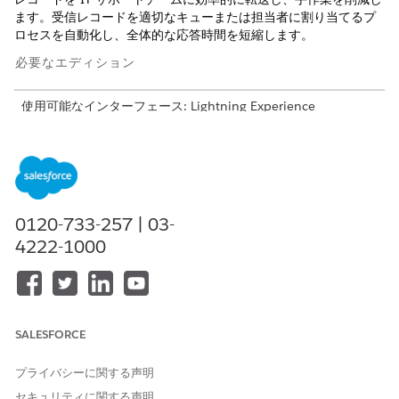
ます。受信レコードを適切なキューまたは担当者に割り当てるプ
ロセスを自動化し、全体的な応答時間を短縮します。
必要なエディション
使用可能なインターフェース: Lightning Experience
使用可能なエディション: Agentforce IT Service が付属する
Enterprise
Edition、
Performance
Edition、および
Unlimited
Edition。
割り当てルールとオムニチャネルルーティングを使用した IT
0120-733-257 | 03-
作業の割り当ての自動化
4222-1000
割り当てルールとオムニチャネルルーティングを組み合わせ
て、IT の問題に関する新しいインシデントが適切なサポート
エージェントに転送される方法を把握します。
IT サービスの割り当てルール
割り当てルールを使用して、インシデント、問題、変更要求、
SALESFORCE
リリース、サービス要求を適切なユーザーまたはキューに自動
的に転送し、手動による割り当てを減らします。ルールベース
プライバシーに関する声明
の割り当てでは、レコードの属性を使用して定義済みの条件に
セキュリティに関する声明