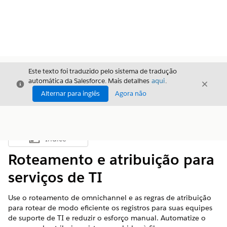
Este texto foi traduzido pelo sistema de tradução
automática da Salesforce. Mais detalhes
aqui
.
Fechar
Fecha
Fechar
Alternar para inglês
Agora não
Índice
Mostrar índice
Roteamento e atribuição para
serviços de TI
Use o roteamento de omnichannel e as regras de atribuição
para rotear de modo eficiente os registros para suas equipes
de suporte de TI e reduzir o esforço manual. Automatize o