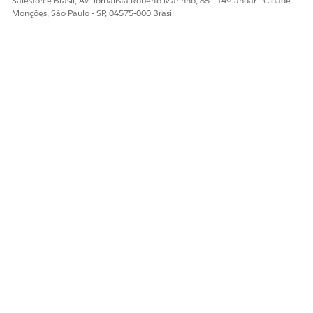
Salesforce Brasil, Av. Jornalista Roberto Marinho, 85 - 14º andar - Cidade
Sim
Não
Monções, São Paulo - SP, 04575-000 Brasil