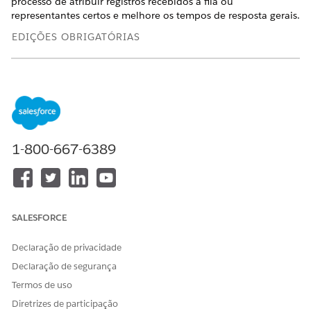
processo de atribuir registros recebidos à fila ou
representantes certos e melhore os tempos de resposta gerais.
EDIÇÕES OBRIGATÓRIAS
Disponível em: Lightning Experience
Disponível em: Edições
Enterprise
,
Performance
e
Unlimited
com o Serviço de TI Agentforce.
Automatizar a atribuição de trabalho de TI com regras de
1-800-667-6389
atribuição e roteamento de omnichannel
Saiba como um novo incidente para um problema de TI é
roteado para o agente de suporte certo usando uma
combinação de regras de atribuição e roteamento do
Omnichannel.
SALESFORCE
Regras de atribuição para serviços de TI
Use as Regras de atribuição para encaminhar
Declaração de privacidade
automaticamente incidentes, problemas, solicitações de
Declaração de segurança
alteração, versões e solicitações de serviço para o usuário
Termos de uso
ou fila certos, reduzindo a atribuição manual. Com a
Diretrizes de participação
atribuição baseada em regra, use atributos de um registro