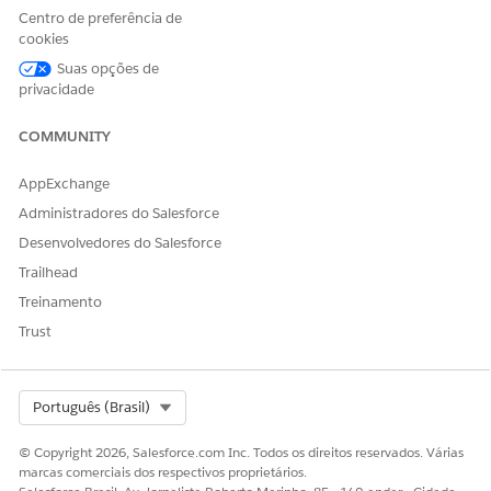
para avaliar com relação aos critérios predefinidos e
Centro de preferência de
encaminhar a solicitação recebida para um usuário ou
cookies
uma fila.
Suas opções de
privacidade
Roteamento de omnichannel para serviços de TI
Automatize a distribuição de todos os itens de trabalho de
COMMUNITY
TI recebidos, como incidentes, problemas e solicitações
de alteração, para os representantes de serviço mais
AppExchange
adequados. O roteamento de omnichannel garante que
todos os problemas de TI, seja por email, chat, telefone
Administradores do Salesforce
ou por um portal de autoatendimento, sejam roteados
Desenvolvedores do Salesforce
para os representantes de TI certos com base na
Trailhead
disponibilidade, na carga de trabalho e nas habilidades
especializadas, o que simplifica a entrega de serviços de TI
Treinamento
e minimiza os atrasos.
Trust
Select Org
Português (Brasil)
ESTE ARTIGO RESOLVEU SEU PROBLEMA?
© Copyright 2026, Salesforce.com Inc. Todos os direitos reservados. Várias
Diga-nos para podermos melhorar!
marcas comerciais dos respectivos proprietários.