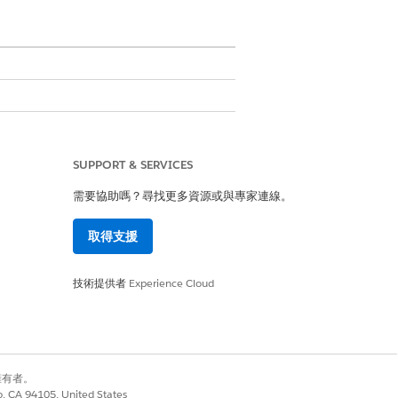
SUPPORT & SERVICES
需要協助嗎？尋找更多資源或與專家連線。
指派。透過以規則為基礎的指派,使用記錄
取得支援
路由可確保所有 IT 問題 (無論是透過電子郵
代表,從而簡化 IT 服務交付並儘量減少延
技術提供者
Experience Cloud
別擁有者。
co, CA 94105, United States
是
否