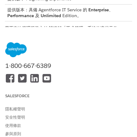
提供版本：具備 Agentforce IT Service 的
Enterprise
、
Performance
及
Unlimited
Edition。
若要有效管理服務交付,請瞭解「要求管理」系統的這些元件。
元件
描述
服務要求
針對預先批准且低風險的 IT 服務或資訊的正式
要求。不同於報告服務中斷的事件,要求是例行
需求,例如軟體佈建、硬體升級或密碼重設。
1-800-667-6389
服務目錄
所有可用 IT 服務和產品的集中存放庫。管理員
可設定目錄,以決定員工使用者可以看見哪些服
務,以及員工必須為每個提交提供的資訊。
SALESFORCE
服務目錄項目
型錄內的個人供應項目。您可以使用範本建立包
含預先設定的屬性、入院表單和履行邏輯的服務
目錄項目。
隱私權聲明
安全性聲明
屬性
在要求接收期間,會向使用者顯示特定欄位和資
料點,例如「作業系統」或「業務理由」,以收集
使用條款
建立和處理要求所需的資訊。
參與原則