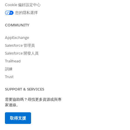
入院表單與流
「統一目錄」使用入院表單介面來收集使用者的
Cookie 偏好設定中心
程
資訊。當使用者提交表單時,會建立服務要求記
您的隱私選擇
錄 (例如服務要求或事件)。每個 IT 服務範本都
包含預先建立的入院畫面流程,以處理資料收
COMMUNITY
集。在某些情況下,流程會使用第三方連接器來
提取要向使用者顯示的外部資料,例如指派的裝
置清單。
AppExchange
Salesforce 管理員
履行類型
用來完成服務要求的方法。履行可以是手動,其
Salesforce 開發人員
中工作會路由至支援代表,或透過履行流程和第
三方連接器自動化。某些履行流程也包含協調經
Trailhead
理批准的其他步驟。
訓練
履行流程
將要求從提交移至結案的後端邏輯。許多 IT 服
Trust
務範本包含預先建立的履行流程,其使用與第三
方連接器的整合來自動化履行。
SUPPORT & SERVICES
第三方連接器
與外部連線的整合,允許 Salesforce 與其他軟體
需要協助嗎？尋找更多資源或與專
(例如 Okta 或 Microsoft Entra 識別碼) 通訊,以
家連線。
提取資料以供入院或執行自動履行動作。
取得支援