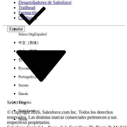
Desarrolladores de Salesforce
Trailhead
Experiencia
Formación
Confianza
Español
Select Org
Español
Borrar todo
Listo
中文（简体）
中文（繁體）
한국어
Русский
Português (Brasil)
Suomi
Dansk
Select Org
Svenska
Nederlands
© Copyright 2026, Salesforce.com Inc. Todos los derechos
reservados. Las distintas marcas comerciales pertenecen a sus
Norsk
respectivos propietarios.
No hay resultados