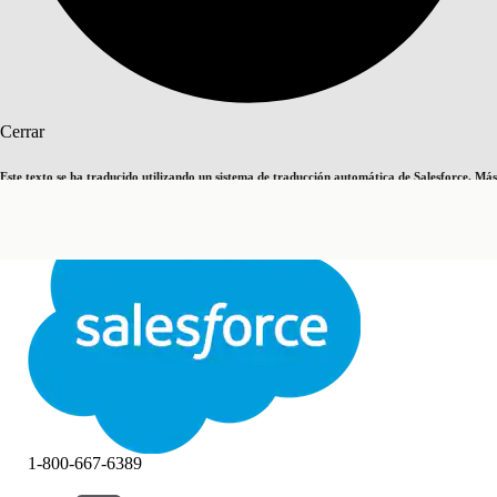
Buscar
Cerrar
Este texto se ha traducido utilizando un sistema de traducción automática de Salesforce. Más
Cambiar a inglés
Ahora no
información
aquí
.
Cerrar
Cerrar
1-800-667-6389