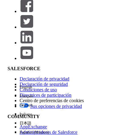
Filtrar por (0)
SELECCIONAR FILTROS
Agregar
Área de productos
Repercusión de función
SALESFORCE
Declaración de privacidad
Declaración de seguridad
English
Condiciones de uso
Directrices de participación
Français
Centro de preferencias de cookies
Deutsch
Sus opciones de privacidad
Edición
Italiano
COMMUNITY
日本語
AppExchange
Administradores de Salesforce
Español (México)