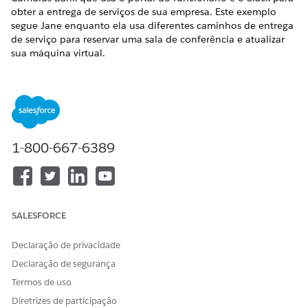
obter a entrega de serviços de sua empresa. Este exemplo
segue Jane enquanto ela usa diferentes caminhos de entrega
de serviço para reservar uma sala de conferência e atualizar
sua máquina virtual.
EDIÇÕES OBRIGATÓRIAS
Disponível em: Lightning Experience
Disponível em: Edições
Enterprise
,
Performance
e
Unlimited
com o Serviço de TI Agentforce.
1-800-667-6389
Solicitação de uma sala de conferência por chat
Jane precisa reservar uma sala de conferência para uma
reunião de equipe futura. Em vez de fazer login em um
SALESFORCE
portal, ela envia uma mensagem ao Agentforce no Slack:
"Reservar a Sala de conferência do Galaxy."
Declaração de privacidade
Declaração de segurança
Conversa: A Agentforce reconhece a solicitação como um
item do catálogo de serviços (SCI) e pede para Jane confirmar
Termos de uso
que é o item correto. Depois que Jane confirma, a Agentforce
Diretrizes de participação
busca e lista os atributos que ela deve fornecer: