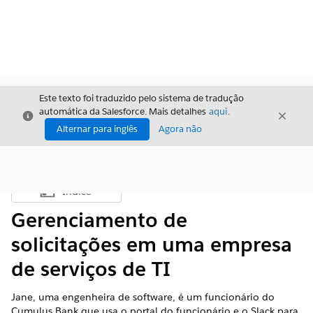
Este texto foi traduzido pelo sistema de tradução
automática da Salesforce. Mais detalhes
aqui
.
Fechar
Fecha
Fechar
Alternar para inglês
Agora não
Índice
Mostrar índice
Gerenciamento de
solicitações em uma empresa
de serviços de TI
Jane, uma engenheira de software, é um funcionário do
Cumulus Bank que usa o portal do funcionário e o Slack para