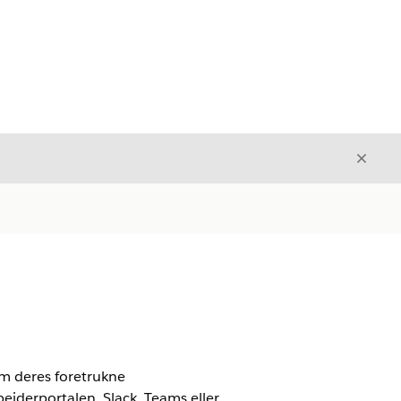
Luk
Luk
m deres foretrukne
jderportalen, Slack, Teams eller