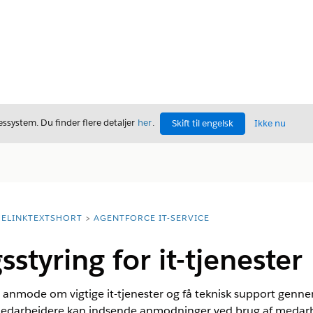
ssystem. Du finder flere detaljer
her
.
Skift til engelsk
Ikke nu
ELINKTEXTSHORT
AGENTFORCE IT-SERVICE
tyring for it-tjenester
nmode om vigtige it-tjenester og få teknisk support genne
medarbejdere kan indsende anmodninger ved brug af medarbe