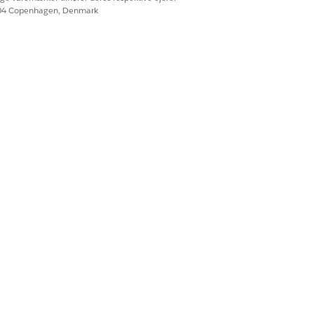
604 Copenhagen, Denmark
inger for dine medarbejdere.
tere katalogelementskabeloner, der
 Servicedesignere kan installere og
e it- og facilitetstjenester.
vering for it, anlæg og andre interne
Ja
Nej