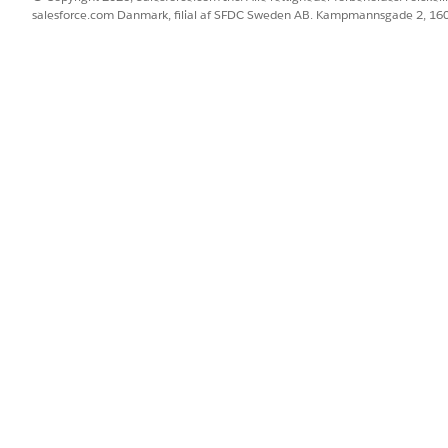
salesforce.com Danmark, filial af SFDC Sweden AB. Kampmannsgade 2, 1
tforce IT Service, der hjælper med at administrere serviceanmodn
it-tjenester
ring for dit firma ved at konfigurere relevant adgang og implemen
tributter, registreringsforløb og automatiserede fuldførelsesforløb.
t give medarbejdere standardiserede, revisible arbejdsflows for vigtig
 for it-tjenester
epartsintegrationer og skabeloner, der er tilgængelige for servicele
BLEM?
 os!