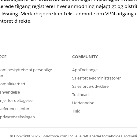
rede tilgang registrerer hver anmodning nøjagtigt og distrib
ig løsning. Medarbejdere kan f.eks. anmode om VPN-adgang 
ntoret direkte.
nce
RCE
COMMUNITY
rmance
og
Unlimited
Edition med Agentforce IT Service.
ere får hjælp på, bedre med disse nøglefunktioner.
 om beskyttelse af personlige
AppExchange
er
Salesforce-administratorer
 Erstat ad hoc-kommunikation med strukturerede, revisible arbejdsfl
 om sikkerhed
Salesforce-udviklere
r anvendelse
bejdere at indsende anmodninger på naturligt sprog via samtaler
Trailhead
njer for deltagelse
Uddannelse
s anmodninger med lav risiko, der kan gentages, f.eks. nulstilling 
ræferencecenter
Tillid
rug af automatiserede arbejdsflows.
privacybeslissingen
ug forskellige datamodeller til serviceanmodninger og hændelser. Ve
elser kan du anvende skræddersyet fuldførelseslogik og serviceniv
er for it-tjenester
© Copyright 2026, Salesforce.com Inc. Alle rettigheder forbeholdes. Forskell