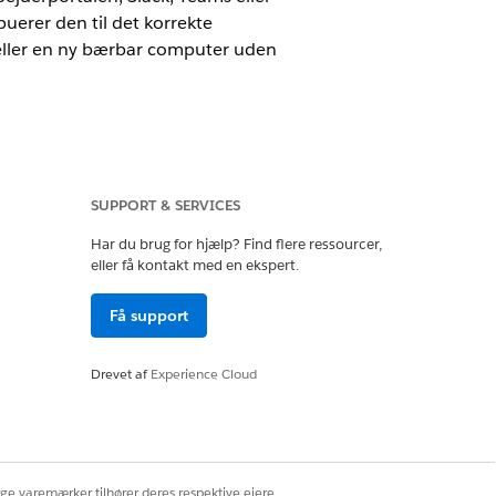
uerer den til det korrekte
eller en ny bærbar computer uden
SUPPORT & SERVICES
Har du brug for hjælp? Find flere ressourcer,
eller få kontakt med en ekspert.
ows for at sikre ensartet og
Få support
 med Agentforce gennem Slack, Teams
Drevet af
Experience Cloud
af adgangskoder eller godkendt
d at adskille rutinemæssige
eauaftaler.
ige varemærker tilhører deres respektive ejere.