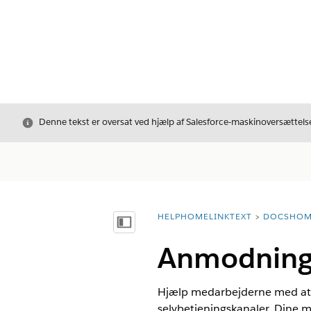
Luk
Denne tekst er oversat ved hjælp af Salesforce-maskinoversættelse
HELPHOMELINKTEXT
DOCSHOM
breadcrumbDescription
Vis indholdsfortegnelse
Anmodningss
Hjælp medarbejderne med at a
selvbetjeningskanaler. Dine 