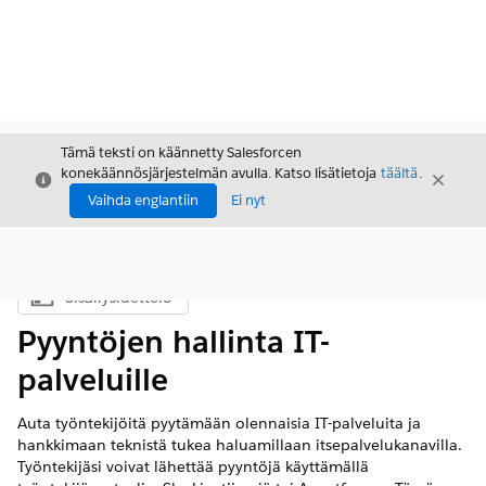
Tämä teksti on käännetty Salesforcen
konekäännösjärjestelmän avulla. Katso lisätietoja
täältä
.
Sulje
Sulje
Sulje
Vaihda englantiin
Ei nyt
Sisällysluettelo
Näytä sisällysluettelo
Pyyntöjen hallinta IT-
palveluille
Auta työntekijöitä pyytämään olennaisia IT-palveluita ja
hankkimaan teknistä tukea haluamillaan itsepalvelukanavilla.
Työntekijäsi voivat lähettää pyyntöjä käyttämällä