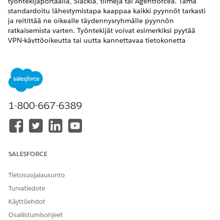
työntekijäportaalia, Slackia, tiimejä tai Agentforcea. Tämä
standardoitu lähestymistapa kaappaa kaikki pyynnöt tarkasti
ja reitittää ne oikealle täydennysryhmälle pyynnön
ratkaisemista varten. Työntekijät voivat esimerkiksi pyytää
VPN-käyttöoikeutta tai uutta kannettavaa tietokonetta
ottamatta yhteyttä IT-ohjausosastoon suoraan.
VAADITUT VERSIOT
Käytettävissä: Lightning Experiencessa
1-800-667-6389
Käytettävissä:
Enterprise
Edition-,
Performance
Edition- ja
Unlimited
Edition -versioissa Agentforce IT Service -
palvelun avulla.
Paranna tapaa, jolla työntekijäsi saavat apua näillä
tärkeimmillä ominaisuuksilla.
SALESFORCE
Standardoidut työnkulut: Korvaa ad hoc -viestintä
Tietosuojalausunto
rakenteellisilla ja auditoitavilla työnkuluilla varmistaaksesi
Turvatiedote
yhdenmukaisen ja ennustettavan toimituksen.
Agenttikokemus: Salli työntekijöiden lähettää pyyntöjä
Käyttöehdot
luonnollisella kielellä Agentforcen kanssa Slackin, tiimien
Osallistumisohjeet