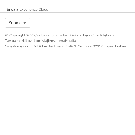
työnkulkuja tärkeille IT- ja tilauspalveluille.
Tarjoaja
Experience Cloud
Pyyntöjen hallinnan käyttäminen IT-palveluille
Tutustu useisiin kolmansien osapuolten integraatioihin ja
Select Org
Suomi
malleihin, jotka ovat käytettävissä palvelutoimituksessa
IT:lle, tiloille ja muille sisäisille osastoille.
© Copyright 2026, Salesforce.com Inc. Kaikki oikeudet pidätetään.
Tavaramerkit ovat omistajiensa omaisuutta.
Salesforce.com EMEA Limited, Keilaranta 1, 3rd floor 02150 Espoo Finland
RATKAISIKO TÄMÄ ARTIKKELI ONGELMASI?
Anna palautetta, jotta voimme kehittyä!
Kyllä
Ei