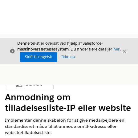
Denne tekst er oversat ved hjælp af Salesforce-
maskinoversættelsessystem. Du finder flere detaljer
her
.
Luk
Luk
Luk
Skift til engelsk
Ikke nu
Indhold
Vis indholdsfortegnelse
Anmodning om
tilladelsesliste-IP eller website
Implementer denne skabelon for at give medarbejdere en
standardiseret måde til at anmode om IP-adresse eller
website-tilladelsesliste.