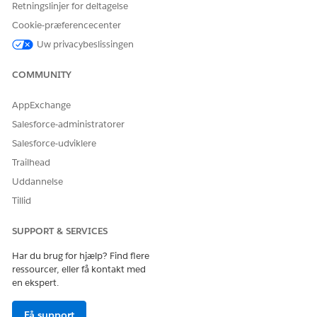
Retningslinjer for deltagelse
fuldførelse til it-teamet. Du kan opbygge et forløb i Flow
Builder til at inkludere tilpasset logik, f.eks.
Cookie-præferencecenter
managergodkendelser eller automatiseret fuldførelse.
Uw privacybeslissingen
Integration
COMMUNITY
Denne skabelon inkluderer ikke nogen prækonfigurerede
integrationer for registrering eller fuldførelse. Brug Flow
AppExchange
Builder til at oprette tilpassede forløb med forbindelser, der
Salesforce-administratorer
definerer, hvordan anmodningen registreres og fuldføres.
Salesforce-udviklere
Trailhead
Uddannelse
LØSTE DENNE ARTIKEL DIT PROBLEM?
Tillid
Giv os besked, så vi kan forbedre os!
SUPPORT & SERVICES
Ja
Nej
Har du brug for hjælp? Find flere
ressourcer, eller få kontakt med
en ekspert.
Få support