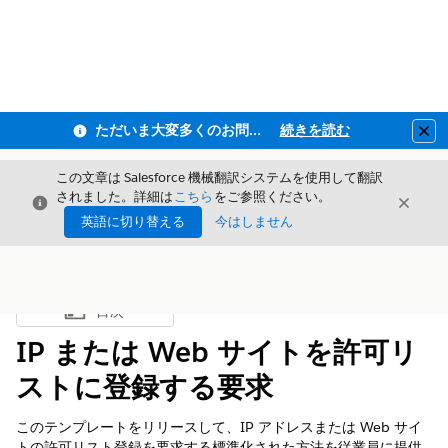
ただいま大変多くのお問い合わせをいただいており、ご連絡までにお時間を頂戴しております
続きを読む
Clo
この文章は Salesforce 機械翻訳システムを使用して翻訳
されました。詳細は
こちら
をご参照ください。
閉じる
閉じ
閉じる
英語に切り替える
今はしません
目次
目次を表示
IP または Web サイトを許可リ
ストに登録する要求
このテンプレートをリリースして、IP アドレスまたは Web サイ
トの許可リスト登録を要求する標準化された方法を従業員に提供