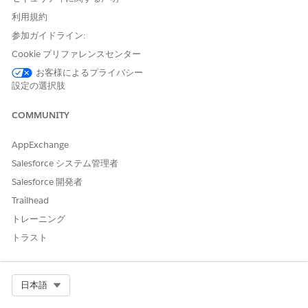
利用規約
このサービスプロセスでは、手動履行の要求が IT チームに転送さ
れます。Flow Builder でフローを作成し、マネージャー承認や自
参加ガイドライン:
動履行などのカスタムロジックを含めることができます。
Cookie プリファレンスセンター
お客様によるプライバシー
Integration の制限と考慮事項」
設定の選択肢
このテンプレートには、受入または履行のための事前設定済みの
インテグレーションは含まれません。Flow Builder を使用して、
COMMUNITY
要求の取得方法と履行方法を定義するコネクタを含むカスタムフ
ローを作成します。
AppExchange
Salesforce システム管理者
Salesforce 開発者
この記事で問題は解決されましたか?
Trailhead
ご意見をお待ちしております。
トレーニング
トラスト
はい
いいえ
Select Org
日本語