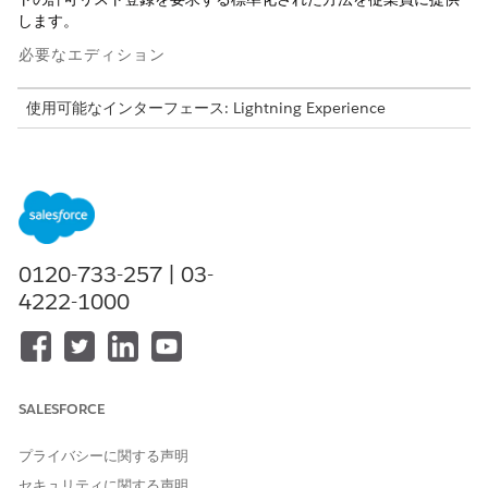
します。
必要なエディション
使用可能なインターフェース: Lightning Experience
使用可能なエディション: Agentforce IT Service が付属する
Enterprise
Edition、
Performance
Edition、および
Unlimited
Edition。
このテンプレートでは、正確かつ監査可能な履行のために重要な
ユーザーの詳細を取得するサービス要求レコードが作成されま
0120-733-257 | 03-
す。テンプレートに含まれている内容を確認します。
4222-1000
受入属性
このテンプレートの受入フォームでは、従業員から次の詳細を取
得します。
SALESFORCE
許可リストの詳細: 許可リスト登録が必要な特定の IP アドレ
スまたは Web サイト URL。
プライバシーに関する声明
手動履行
セキュリティに関する声明