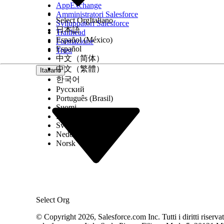
AppExchange
Amministratori Salesforce
Select Org
Italiano
Sviluppatori Salesforce
日本語
Trailhead
Español (México)
Formazione
Español
Trust
中文（简体）
中文（繁體）
Italiano
한국어
Русский
Português (Brasil)
Suomi
Dansk
Svenska
Nederlands
Norsk
Select Org
© Copyright 2026, Salesforce.com Inc. Tutti i diritti riservati.