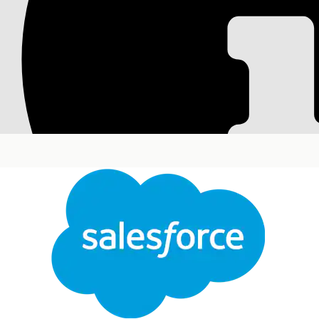
Sala conferenze Ris
Distribuire questo modello per offrire ai dipendent
Versioni (Edition) richieste
Disponibile nelle versioni: Lightning Experience
Disponibile in:
Enterprise
Edition,
Performance
Ed
Questo modello crea un record richiesta di servizio 
controllabile. Rivedere gli elementi inclusi nel mod
Attributi di accettazione
Il modulo di accettazione per questo modello acqui
Nome e numero della sala riunioni: Nome e numero 
Numero piano: Il piano specifico all'interno dell'edi
Nome edificio: Il nome dell'edificio in cui si trova l