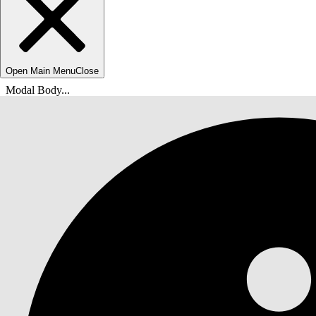
Open Main Menu
Close
Modal Body...
Ti trovi qui:
Guida di Salesforce
Documenti
Servizio IT Agentforce