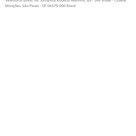
Salesforce Brasil, Av. Jornalista Roberto Marinho, 85 - 14º andar - Cidade
automatizado.
Monções, São Paulo - SP, 04575-000 Brasil
Integração
Esse modelo não inclui nenhuma integração pré-configurada
para admissão ou processamento. Use o Flow Builder para
criar fluxos personalizados com conectores que definem
como a solicitação é capturada e atendida.
ESTE ARTIGO RESOLVEU SEU PROBLEMA?
Diga-nos para podermos melhorar!
Sim
Não