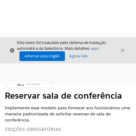
Este texto foi traduzido pelo sistema de tradução
automática da Salesforce. Mais detalhes
aqui
.
Fechar
Fecha
Fechar
Alternar para inglês
Agora não
Índice
Mostrar índice
Reservar sala de conferência
Implemente esse modelo para fornecer aos funcionários uma
maneira padronizada de solicitar reservas de sala de
conferência.
EDIÇÕES OBRIGATÓRIAS